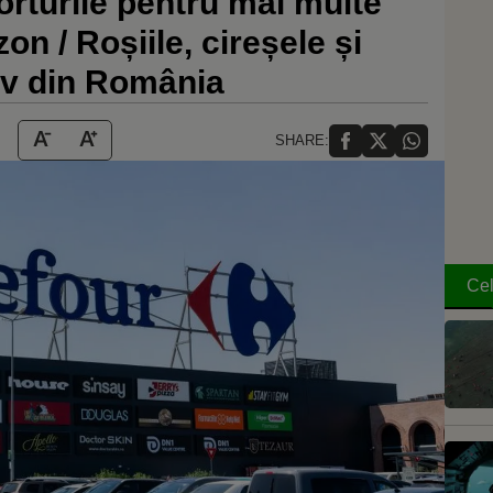
rturile pentru mai multe
on / Roșiile, cireșele și
iv din România
SHARE:
Cel