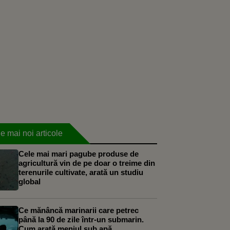
e mai noi articole
Cele mai mari pagube produse de
agricultură vin de pe doar o treime din
terenurile cultivate, arată un studiu
global
Ce mănâncă marinarii care petrec
până la 90 de zile într-un submarin.
Cum arată meniul sub apă