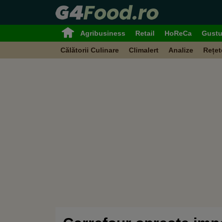
Agribusiness
Retail
HoReCa
Gustu
Călătorii Culinare
Climalert
Analize
Rețet