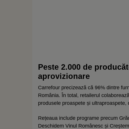
Peste 2.000 de producăto
aprovizionare
Carrefour precizează că 96% dintre furni
România. În total, retailerul colaboreaz
produsele proaspete și ultraproaspete, d
Rețeaua include programe precum Gră
Deschidem Vinul Românesc și Crește