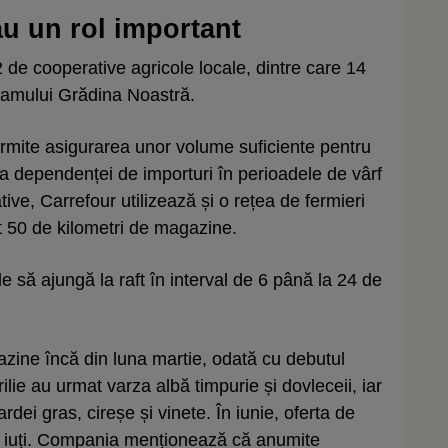
au un rol important
de cooperative agricole locale, dintre care 14
gramului Grădina Noastră.
 permite asigurarea unor volume suficiente pentru
a dependenței de importuri în perioadele de vârf
ive, Carrefour utilizează și o rețea de fermieri
ult 50 de kilometri de magazine.
 să ajungă la raft în interval de 6 până la 24 de
azine încă din luna martie, odată cu debutul
ilie au urmat varza albă timpurie și dovleceii, iar
ei gras, cireșe și vinete. În iunie, oferta de
i iuți. Compania menționează că anumite