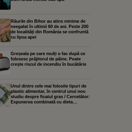
Râurile din Bihor au atins minime de
neegalat în ultimii 60 de ani. Peste 200
de localități din România se confruntă
cu lipsa apei
Greșeala pe care mulți o fac după ce
folosesc prăjitorul de pâine. Poate
crește riscul de incendiu în bucătărie
Unul dintre cele mai folosite tipuri de
plastic alimentar, în centrul unui nou
studiu despre ficatul gras / Cercetător:
Expunerea combinată cu dieta
occidentală a agravat efectele