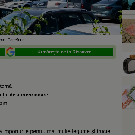
oto: Carrefour
Urmărește-ne in Discover
nternă
nțul de aprovizionare
tant
 importurile pentru mai multe legume și fructe