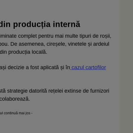
 din producția internă
liminate complet pentru mai multe tipuri de roșii,
 bou. De asemenea, cireșele, vinetele și ardeiul
din producția locală.
 decizie a fost aplicată și în
cazul cartofilor
ă strategie datorită rețelei extinse de furnizori
e colaborează.
lul continuă mai jos -