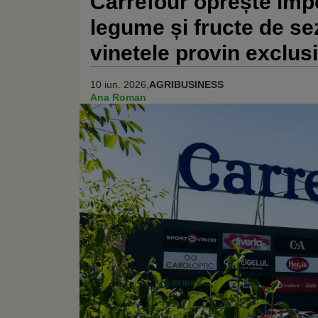
Carrefour oprește impo
legume și fructe de sez
vinetele provin exclus
10 iun. 2026,
AGRIBUSINESS
Ana Roman