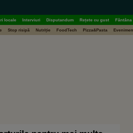
ri locale
Interviuri
Disputandum
Rețete cu gust
Fântâna 
e
Stop risipă
Nutriție
FoodTech
Pizza&Pasta
Evenimen