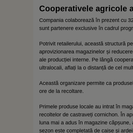
Cooperativele agricole 
Compania colaborează în prezent cu 32 
sunt partenere exclusive în cadrul pro
Potrivit retailerului, această structură
aprovizionarea magazinelor și reducere
ale producției interne. Pe lângă cooperat
ultralocali, aflați la o distanță de cel m
Această organizare permite ca produsele
ore de la recoltare.
Primele produse locale au intrat în mag
recoltelor de castraveți cornichon. În apr
luna mai a adus în magazine căpșune, ard
sezon este completată de caise și arde