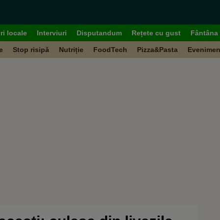
ri locale
Interviuri
Disputandum
Rețete cu gust
Fântâna 
e
Stop risipă
Nutriție
FoodTech
Pizza&Pasta
Evenimen