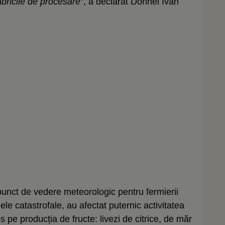
fabricile de procesare
”, a declarat Dorinel Ivan
punct de vedere meteorologic pentru fermierii
ele catastrofale, au afectat puternic activitatea
 pe producția de fructe: livezi de citrice, de măr