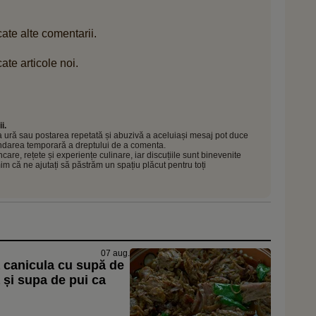
ate alte comentarii.
ate articole noi.
i.
 la ură sau postarea repetată și abuzivă a aceluiași mesaj pot duce
pendarea temporară a dreptului de a comenta.
e, rețete și experiențe culinare, iar discuțiile sunt binevenite
mim că ne ajutați să păstrăm un spațiu plăcut pentru toți
07 aug.
 canicula cu supă de
și supa de pui ca