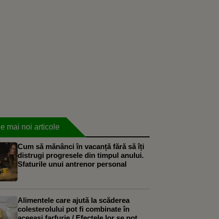
e mai noi articole
Cum să mănânci în vacanță fără să îți
distrugi progresele din timpul anului.
Sfaturile unui antrenor personal
Alimentele care ajută la scăderea
colesterolului pot fi combinate în
aceeași farfurie / Efectele lor se pot