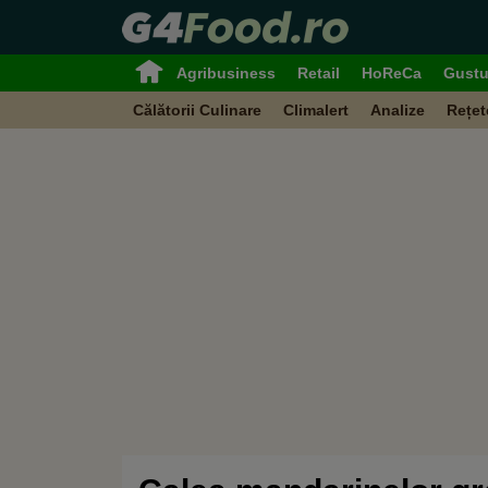
Agribusiness
Retail
HoReCa
Gustu
Călătorii Culinare
Climalert
Analize
Rețet