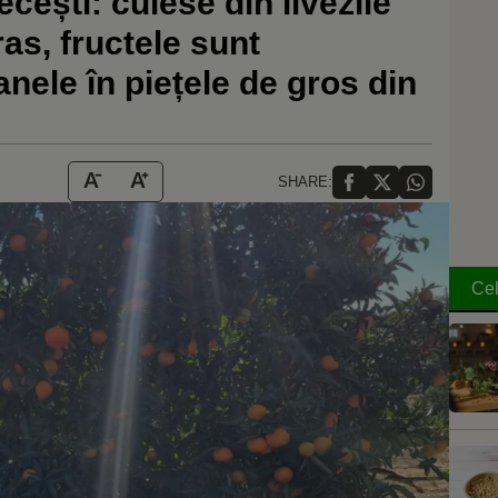
cești: culese din livezile
as, fructele sunt
nele în piețele de gros din
SHARE:
Cel