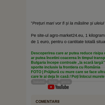
”
Prețuri mari vor fi și la măsline și uleiu
Pe site-ul agro-market24.eu, 1 kilogram
de 1 euro, pentru o cantitate totală sit
Descoperirea care ar putea reduce risipa u
ar putea încetini coacerea în timpul transp
Bulgaria începe controale „la scară largă” 
sporite inclusiv la frontiera cu România
FOTO | Prăjitură cu mure care se face ultr
care le ai deja în casă / Poți înlocui murele
featured
fructe
grecia
COMENTARII