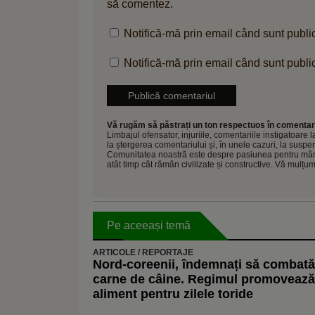
să comentez.
Notifică-mă prin email când sunt public
Notifică-mă prin email când sunt public
Vă rugăm să păstrați un ton respectuos în comentari
Limbajul ofensator, injuriile, comentariile instigatoare
la ștergerea comentariului și, în unele cazuri, la sus
Comunitatea noastră este despre pasiunea pentru mâncar
atât timp cât rămân civilizate și constructive. Vă mulțu
Pe aceeași temă
ARTICOLE / REPORTAJE
Nord-coreenii, îndemnați să combată
carne de câine. Regimul promovează 
aliment pentru zilele toride