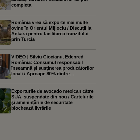
completa
România vrea să exporte mai multe
ovine în Orientul Mijlociu / Discuții la
Ankara pentru facilitarea tranzitului
prin Turcia
VIDEO | Silviu Ciocianu, Edenred
România: Consumul responsabil
înseamnă și susținerea producătorilor
locali / Aproape 80% dintre
restaurante observă o creștere a
cererii pentru produse locale
Exporturile de avocado mexican către
SUA, suspendate din nou / Cartelurile
și amenințările de securitate
blochează livrările