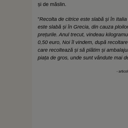
și de măslin.
”
Recolta de citrice este slabă și în Itali
este slabă și în Grecia, din cauza ploilo
prețurile. Anul trecut, vindeau kilogra
0,50 euro, Noi îl vindem, după recoltare
care recoltează și să plătim și ambalajul
piața de gros, unde sunt vândute mai d
- artico