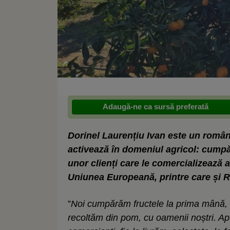
Adaugă-ne ca sursă preferată
Dorinel Laurențiu Ivan este un român s
activează în domeniul agricol: cumpără
unor clienți care le comercializează a
Uniunea Europeană, printre care și 
”
Noi cumpărăm fructele la prima mână, ad
recoltăm din pom, cu oamenii noștri. Apoi