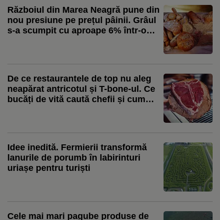
Războiul din Marea Neagră pune din
nou presiune pe prețul pâinii. Grâul
s-a scumpit cu aproape 6% într-o
lună, iar mărfurile sunt redirecționate
spre Constanța
De ce restaurantele de top nu aleg
neapărat antricotul și T-bone-ul. Ce
bucăți de vită caută chefii și cum
transformă pieptul sau obrajii în
preparate spectaculoase. Ștefan
Bărbulescu: „Cei care sunt de top
preferă provocarea asta”
Idee inedită. Fermierii transformă
lanurile de porumb în labirinturi
uriașe pentru turiști
Cele mai mari pagube produse de