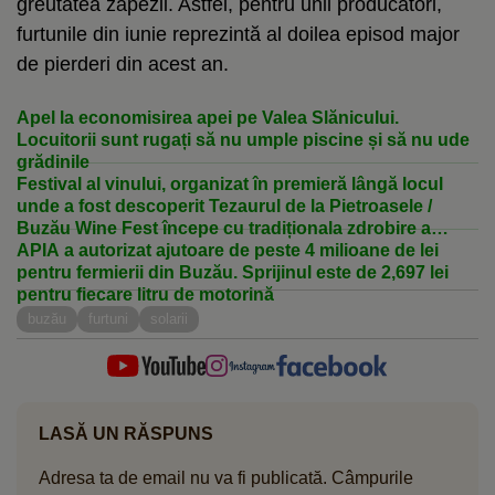
greutatea zăpezii. Astfel, pentru unii producători,
furtunile din iunie reprezintă al doilea episod major
de pierderi din acest an.
Apel la economisirea apei pe Valea Slănicului.
Locuitorii sunt rugați să nu umple piscine și să nu ude
grădinile
Festival al vinului, organizat în premieră lângă locul
unde a fost descoperit Tezaurul de la Pietroasele /
Buzău Wine Fest începe cu tradiționala zdrobire a
strugurilor cu picioarele goale
APIA a autorizat ajutoare de peste 4 milioane de lei
pentru fermierii din Buzău. Sprijinul este de 2,697 lei
pentru fiecare litru de motorină
buzău
furtuni
solarii
LASĂ UN RĂSPUNS
Adresa ta de email nu va fi publicată.
Câmpurile