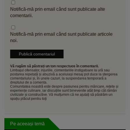
Notifică-mă prin email când sunt publicate alte
comentarii.
Notifică-mă prin email când sunt publicate articole
noi.
Vă rugăm să păstrați un ton respectuos în comentarii.
Limbajul ofensator, injuriile, comentariile instigatoare la ură sau
postarea repetată și abuzivă a aceluiași mesaj pot duce la ștergerea
comentariului și, în unele cazuri, la suspendarea temporară a
dreptului de a comenta.
Comunitatea noastră este despre pasiunea pentru mâncare, rețete și
experiențe culinare, iar discuțiile sunt binevenite atât timp cât rămân
civilizate și constructive. Vă mulțumim că ne ajutați să păstrăm un
spațiu plăcut pentru toți
Pe aceeași temă