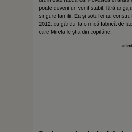
poate deveni un venit stabil, fără angaj
singure familii. Ea și soțul ei au constr
2012, cu gândul la o mică fabrică de lact
care Mirela le știa din copilărie.
- artico