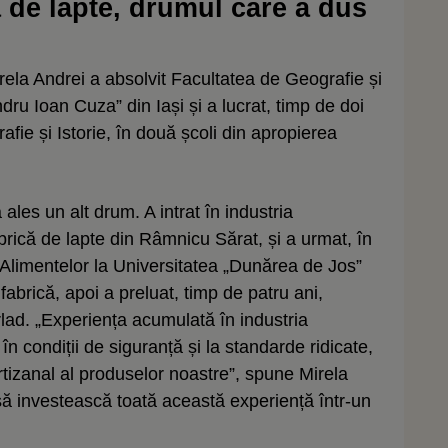
a de lapte, drumul care a dus
irela Andrei a absolvit Facultatea de Geografie și
dru Ioan Cuza” din Iași și a lucrat, timp de doi
fie și Istorie, în două școli din apropierea
ales un alt drum. A intrat în industria
abrică de lapte din Râmnicu Sărat, și a urmat, în
a Alimentelor la Universitatea „Dunărea de Jos”
fabrică, apoi a preluat, timp de patru ani,
lad. „Experiența acumulată în industria
n condiții de siguranță și la standarde ridicate,
rtizanal al produselor noastre”, spune Mirela
 să investească toată această experiență într-un