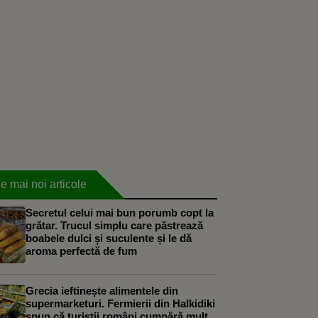
e mai noi articole
Secretul celui mai bun porumb copt la
grătar. Trucul simplu care păstrează
boabele dulci și suculente și le dă
aroma perfectă de fum
Grecia ieftinește alimentele din
supermarketuri. Fermierii din Halkidiki
spun că turiștii români cumpără mult