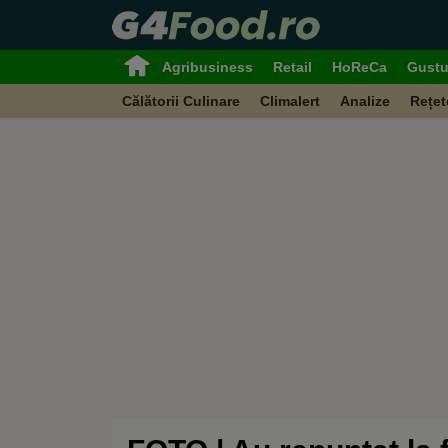
Agribusiness
Retail
HoReCa
Gustu
Călătorii Culinare
Climalert
Analize
Rețet