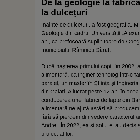
De la geologie la fabric
la dulcețuri
Înainte de dulcețuri, a fost geografia. M
Geologie din cadrul Universității „Alexan
ani, ca profesoară suplinitoare de Geogra
municipiului Râmnicu Sărat.
După nașterea primului copil, în 2002, a 
alimentară, ca inginer tehnolog într-o f
paralel, un master în Știința și Ingineri
din Galați. A lucrat peste 12 ani în acea 
conducerea unei fabrici de lapte din Bâr
alimentară ne ajută astăzi să producem î
fără să pierdem din vedere caracterul a
Andrei. În 2022, ea și soțul ei au decis
proiect al lor.