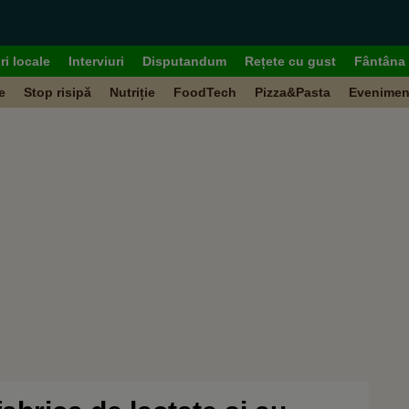
ri locale
Interviuri
Disputandum
Rețete cu gust
Fântâna 
e
Stop risipă
Nutriție
FoodTech
Pizza&Pasta
Evenimen