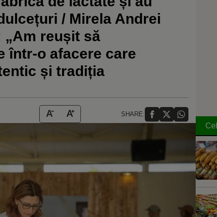
abrica de lactate și au
ulcețuri / Mirela Andrei
: „Am reușit să
 într-o afacere care
ntic și tradiția
SHARE:
Cel