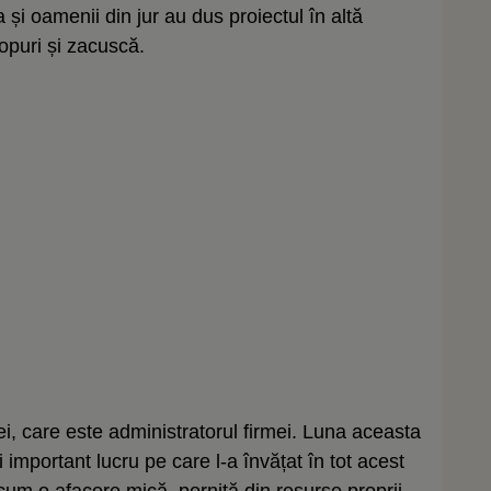
i oamenii din jur au dus proiectul în altă
ropuri și zacuscă.
i, care este administratorul firmei. Luna aceasta
important lucru pe care l-a învățat în tot acest
um o afacere mică, pornită din resurse proprii,