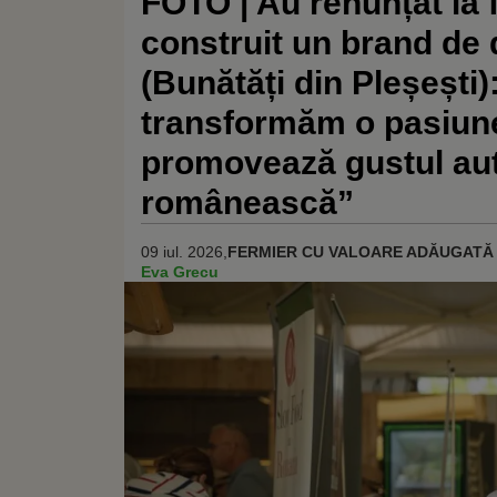
FOTO | Au renunțat la f
construit un brand de d
(Bunătăți din Pleșești)
transformăm o pasiune
promovează gustul aute
românească”
09 iul. 2026,
FERMIER CU VALOARE ADĂUGATĂ
Eva Grecu