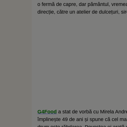
o fermă de capre, dar pământul, vremea ș
direcție, către un atelier de dulcețuri, si
G4Food
a stat de vorbă cu Mirela Andre
împlinește 49 de ani și spune că cel mai 
drum este răbdarea. Povestea ei arată c