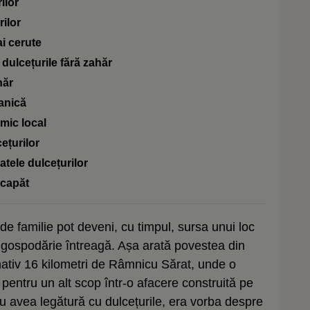
ilor
rilor
i cerute
dulcețurile fără zahăr
hăr
anică
omic local
ețurilor
atele dulcețurilor
a capăt
 de familie pot deveni, cu timpul, sursa unui loc
o gospodărie întreagă. Așa arată povestea din
imativ 16 kilometri de Râmnicu Sărat, unde o
pentru un alt scop într-o afacere construită pe
 nu avea legătură cu dulcețurile, era vorba despre