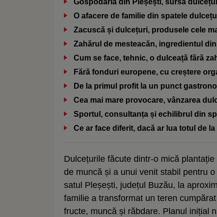
Gospodăria din Pleșești, sursa dulcețur
O afacere de familie din spatele dulcețu
Zacuscă și dulcețuri, produsele cele ma
Zahărul de mesteacăn, ingredientul din 
Cum se face, tehnic, o dulceață fără za
Fără fonduri europene, cu creștere org
De la primul profit la un punct gastron
Cea mai mare provocare, vânzarea dulc
Sportul, consultanța și echilibrul din sp
Ce ar face diferit, dacă ar lua totul de l
Dulcețurile făcute dintr-o mică plantație
de muncă și a unui venit stabil pentru 
satul Pleșești, județul Buzău, la aprox
familie a transformat un teren cumpărat 
fructe, muncă și răbdare. Planul inițial