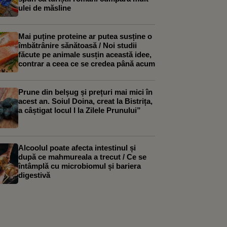
ulei de măsline
Mai puține proteine ar putea susține o
îmbătrânire sănătoasă / Noi studii
făcute pe animale susțin această idee,
contrar a ceea ce se credea până acum
Prune din belșug și prețuri mai mici în
acest an. Soiul Doina, creat la Bistrița,
a câștigat locul I la Zilele Prunului”
Alcoolul poate afecta intestinul și
după ce mahmureala a trecut / Ce se
întâmplă cu microbiomul și bariera
digestivă