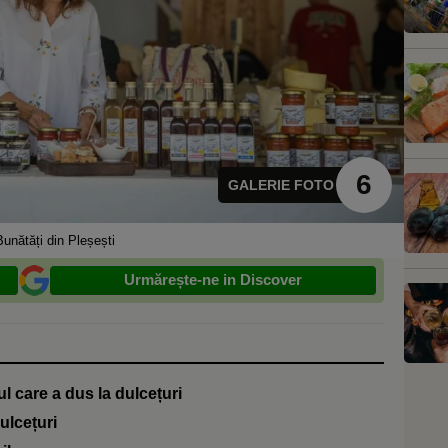
6
GALERIE FOTO
unătăți din Pleșești
Urmărește-ne in Discover
ul care a dus la dulcețuri
ulcețuri