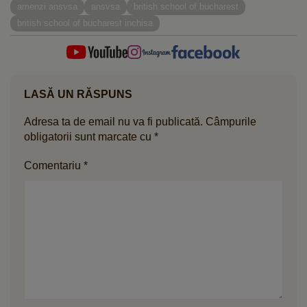
amenzi ansvsa
ansvsa
british school of bucharest
british school of bucharest inchisa
LASĂ UN RĂSPUNS
Adresa ta de email nu va fi publicată.
Câmpurile
obligatorii sunt marcate cu
*
Comentariu
*