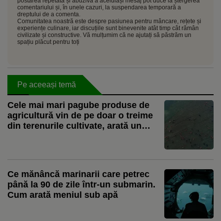
postarea repetată și abuzivă a aceluiași mesaj pot duce la ștergerea
comentariului și, în unele cazuri, la suspendarea temporară a
dreptului de a comenta.
Comunitatea noastră este despre pasiunea pentru mâncare, rețete și
experiențe culinare, iar discuțiile sunt binevenite atât timp cât rămân
civilizate și constructive. Vă mulțumim că ne ajutați să păstrăm un
spațiu plăcut pentru toți
Pe aceeași temă
Cele mai mari pagube produse de
agricultură vin de pe doar o treime
din terenurile cultivate, arată un
studiu global
Ce mănâncă marinarii care petrec
până la 90 de zile într-un submarin.
Cum arată meniul sub apă