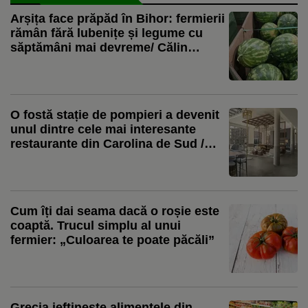
Arșița face prăpăd în Bihor: fermierii
rămân fără lubenițe și legume cu
săptămâni mai devreme/ Călin
Negruț, producător: „Vor rămâne în
câmp și 10 tone de lubeniță la hectar.
Nici măcar n-o să le culeg”
O fostă stație de pompieri a devenit
unul dintre cele mai interesante
restaurante din Carolina de Sud /
Preparatele care au transformat
Ladder 13 în restaurantul lunii
Cum îți dai seama dacă o roșie este
coaptă. Trucul simplu al unui
fermier: „Culoarea te poate păcăli”
Grecia ieftinește alimentele din