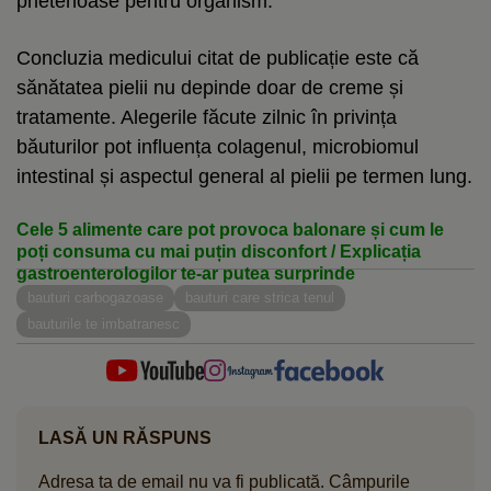
prietenoase pentru organism.
Concluzia medicului citat de publicație este că
sănătatea pielii nu depinde doar de creme și
tratamente. Alegerile făcute zilnic în privința
băuturilor pot influența colagenul, microbiomul
intestinal și aspectul general al pielii pe termen lung.
Cele 5 alimente care pot provoca balonare și cum le
poți consuma cu mai puțin disconfort / Explicația
gastroenterologilor te-ar putea surprinde
bauturi carbogazoase
bauturi care strica tenul
bauturile te imbatranesc
LASĂ UN RĂSPUNS
Adresa ta de email nu va fi publicată.
Câmpurile