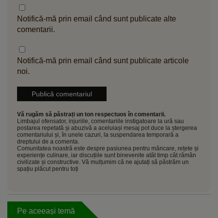
Notifică-mă prin email când sunt publicate alte
comentarii.
Notifică-mă prin email când sunt publicate articole
noi.
Vă rugăm să păstrați un ton respectuos în comentarii.
Limbajul ofensator, injuriile, comentariile instigatoare la ură sau
postarea repetată și abuzivă a aceluiași mesaj pot duce la ștergerea
comentariului și, în unele cazuri, la suspendarea temporară a
dreptului de a comenta.
Comunitatea noastră este despre pasiunea pentru mâncare, rețete și
experiențe culinare, iar discuțiile sunt binevenite atât timp cât rămân
civilizate și constructive. Vă mulțumim că ne ajutați să păstrăm un
spațiu plăcut pentru toți
Pe aceeași temă