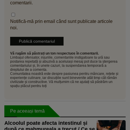
comentarii.
Notifică-mă prin email când sunt publicate articole
noi.
Vă rugăm să păstrați un ton respectuos în comentarii.
Limbajul ofensator, injuriile, comentariile instigatoare la ură sau
postarea repetată și abuzivă a aceluiași mesaj pot duce la ștergerea
comentariului și, în unele cazuri, la suspendarea temporară a
dreptului de a comenta.
Comunitatea noastră este despre pasiunea pentru mâncare, rețete și
experiențe culinare, iar discuțiile sunt binevenite atât timp cât rămân
civilizate și constructive. Vă mulțumim că ne ajutați să păstrăm un
spațiu plăcut pentru toți
Pe aceeași temă
Alcoolul poate afecta intestinul și
după ce mahmureala a trecut / Ce se