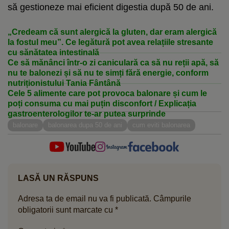
să gestioneze mai eficient digestia după 50 de ani.
„Credeam că sunt alergică la gluten, dar eram alergică
la fostul meu”. Ce legătură pot avea relațiile stresante
cu sănătatea intestinală
Ce să mănânci într-o zi caniculară ca să nu reții apă, să
nu te balonezi și să nu te simți fără energie, conform
nutriționistului Tania Fântână
Cele 5 alimente care pot provoca balonare și cum le
poți consuma cu mai puțin disconfort / Explicația
gastroenterologilor te-ar putea surprinde
balonare
balonarea dupa 50 de ani
cum eviti balonarea
LASĂ UN RĂSPUNS
Adresa ta de email nu va fi publicată.
Câmpurile
obligatorii sunt marcate cu
*