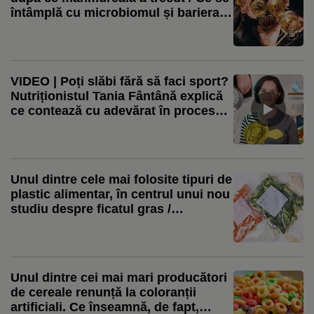
întâmplă cu microbiomul și bariera
digestivă
VIDEO | Poți slăbi fără să faci sport?
Nutriționistul Tania Fântână explică
ce contează cu adevărat în procesul
de slăbire
Unul dintre cele mai folosite tipuri de
plastic alimentar, în centrul unui nou
studiu despre ficatul gras /
Cercetător: Expunerea combinată cu
dieta occidentală a agravat efectele
Unul dintre cei mai mari producători
de cereale renunță la coloranții
artificiali. Ce înseamnă, de fapt,