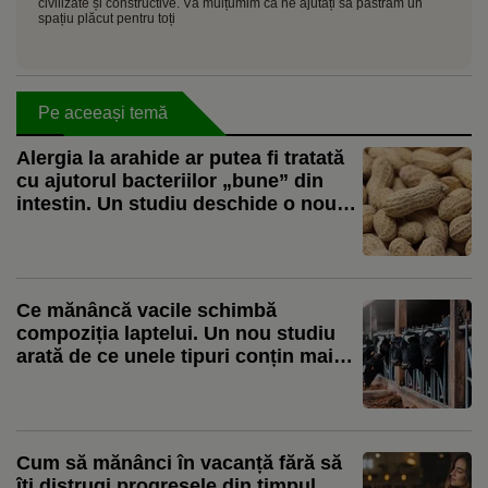
civilizate și constructive. Vă mulțumim că ne ajutați să păstrăm un
spațiu plăcut pentru toți
Pe aceeași temă
Alergia la arahide ar putea fi tratată
cu ajutorul bacteriilor „bune” din
intestin. Un studiu deschide o nouă
direcție de cercetare
Ce mănâncă vacile schimbă
compoziția laptelui. Un nou studiu
arată de ce unele tipuri conțin mai
mulți acizi grași benefici
Cum să mănânci în vacanță fără să
îți distrugi progresele din timpul