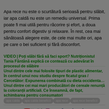
Apa rece nu este o scurtătură serioasă pentru slăbit,
iar apa caldă nu este un remediu universal. Prima
poate fi mai utilă pentru răcorire și efort, a doua
pentru confort digestiv și relaxare. În rest, cea mai
sănătoasă alegere este, de cele mai multe ori, apa
pe care o bei suficient și fără disconfort.
VIDEO | Poți slăbi fără să faci sport? Nutriționistul
Tania Fântână explică ce contează cu adevărat în
procesul de slăbire
Unul dintre cele mai folosite tipuri de plastic alimentar,
în centrul unui nou studiu despre ficatul gras /
Cercetător: Expunerea combinată cu dieta occidentală
a agravat efectele
Unul dintre cei mai mari producători de cereale renunță
la coloranții artificiali. Ce înseamnă, de fapt,
schimbarea pentru consumatori
apa calda
apa calda beneficii
apa rece
apa rece beneficii