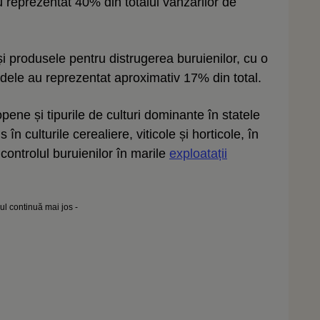
u reprezentat 40% din totalul vânzărilor de
 și produsele pentru distrugerea buruienilor, cu o
idele au reprezentat aproximativ 17% din total.
opene și tipurile de culturi dominante în statele
în culturile cerealiere, viticole și horticole, în
controlul buruienilor în marile
exploatații
lul continuă mai jos -