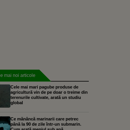
e mai noi articole
Cele mai mari pagube produse de
agricultură vin de pe doar o treime din
terenurile cultivate, arată un studiu
global
Ce mănâncă marinarii care petrec
până la 90 de zile într-un submarin.
Cum arată meniul sub apă