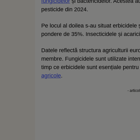
fungicidelor
și bactericidelor. Acestea a
pesticide din 2024.
Pe locul al doilea s-au situat erbicidele
pondere de 35%. Insecticidele și acaric
Datele reflectă structura agriculturii eur
membre. Fungicidele sunt utilizate intens 
timp ce erbicidele sunt esențiale pentru 
agricole
.
- artico