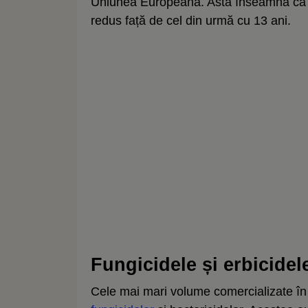
Uniunea Europeană. Asta înseamnă că n
redus față de cel din urmă cu 13 ani.
Fungicidele și erbicide
Cele mai mari volume comercializate în