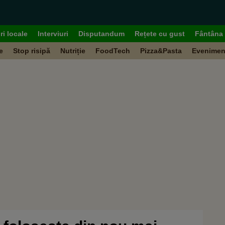
ri locale
Interviuri
Disputandum
Rețete cu gust
Fântâna 
e
Stop risipă
Nutriție
FoodTech
Pizza&Pasta
Evenimen