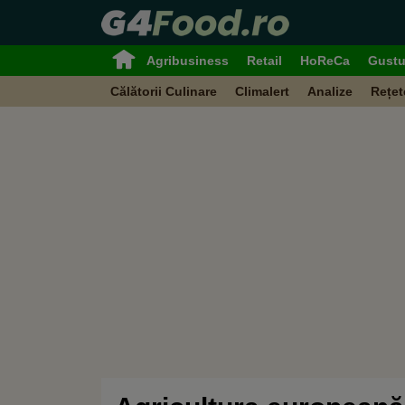
Agribusiness
Retail
HoReCa
Gustu
Călătorii Culinare
Climalert
Analize
Rețet