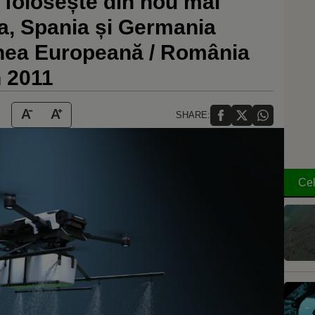
 folosește din nou mai
ța, Spania și Germania
unea Europeană / România
n 2011
SHARE:
Cel