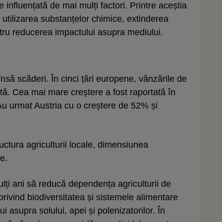
nfluențată de mai mulți factori. Printre aceștia
 utilizarea substanțelor chimice, extinderea
ntru reducerea impactului asupra mediului.
nsă scăderi. În cinci țări europene, vânzările de
tă. Cea mai mare creștere a fost raportată în
Au urmat Austria cu o creștere de 52% și
tructura agriculturii locale, dimensiunea
te.
i ani să reducă dependența agriculturii de
privind biodiversitatea și sistemele alimentare
 asupra solului, apei și polenizatorilor. În