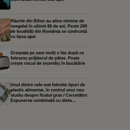
Râurile din Bihor au atins minime de
neegalat în ultimii 60 de ani. Peste 200
de localități din România se confruntă
cu lipsa apei
Greșeala pe care mulți o fac după ce
folosesc prăjitorul de pâine. Poate
crește riscul de incendiu în bucătărie
Unul dintre cele mai folosite tipuri de
plastic alimentar, în centrul unui nou
studiu despre ficatul gras / Cercetător:
Expunerea combinată cu dieta
occidentală a agravat efectele