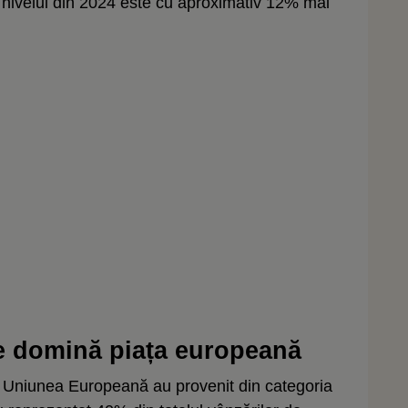
ivelul din 2024 este cu aproximativ 12% mai
le domină piața europeană
 Uniunea Europeană au provenit din categoria