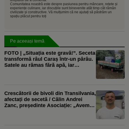
Comunitatea noastră este despre pasiunea pentru mâncare, rețete și
experiențe culinare, iar discuțiile sunt binevenite atât timp cât rămân
civilizate și constructive. Vă mulțumim că ne ajutați să păstrăm un
spațiu plăcut pentru toți
Pe aceeași temă
FOTO | „Situația este gravă!”. Seceta
transformă râul Caraș într-un pârâu.
Satele au rămas fără apă, iar
fermierii cară mii de litri pentru
animale. Pe Clisura Dunării, situația
este diferită
Crescătorii de bivoli din Transilvania,
afectați de secetă / Călin Andrei
Zanc, președinte Asociație: „Avem
probleme cu furajele, pentru că
recoltele au fost afectate de secetă”