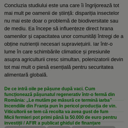
Concluzia studiului este una care îi îngrijorează tot
mai mult pe oamenii de știință: dispariția insectelor
nu mai este doar o problemă de biodiversitate sau
de mediu. Ea începe să influențeze direct hrana
oamenilor și capacitatea unor comunități întregi de a
obține nutrienții necesari supraviețuirii. Iar într-o
lume în care schimbările climatice și presiunile
asupra agriculturii cresc simultan, polenizatorii devin
tot mai mult o piesă esențială pentru securitatea
alimentară globală.
De ce intră oile pe pășune după vaci. Cum
funcționează pășunatul regenerativ într-o fermă din
România: „Le mutăm pe măsură ce termină iarba”
Incendiile din Franța pun în pericol producția de vin.
Viticultorii se tem că recolta va avea gust de fum
Micii fermieri pot primi până la 50.000 de euro pentru
investiții / AFIR a publicat ghidul de finanțare