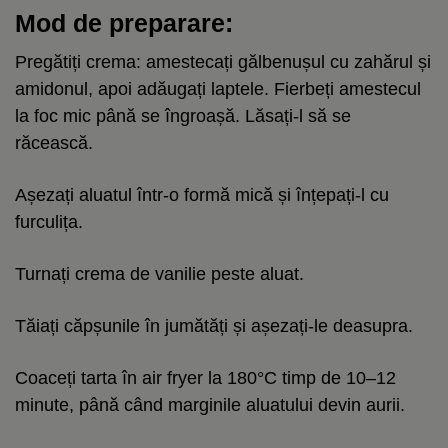
Mod de preparare:
Pregătiți crema: amestecați gălbenușul cu zahărul și
amidonul, apoi adăugați laptele. Fierbeți amestecul
la foc mic până se îngroașă. Lăsați-l să se
răcească.
Așezați aluatul într-o formă mică și înțepați-l cu
furculița.
Turnați crema de vanilie peste aluat.
Tăiați căpșunile în jumătăți și așezați-le deasupra.
Coaceți tarta în air fryer la 180°C timp de 10–12
minute, până când marginile aluatului devin aurii.