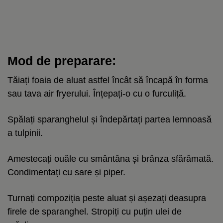
Mod de preparare:
Tăiați foaia de aluat astfel încât să încapă în forma
sau tava air fryerului. Înțepați-o cu o furculiță.
Spălați sparanghelul și îndepărtați partea lemnoasă
a tulpinii.
Amestecați ouăle cu smântâna și brânza sfărâmată.
Condimentați cu sare și piper.
Turnați compoziția peste aluat și așezați deasupra
firele de sparanghel. Stropiți cu puțin ulei de