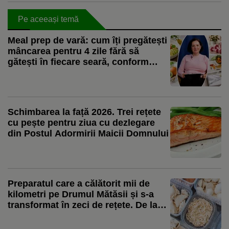
Pe aceeași temă
Meal prep de vară: cum îți pregătești
mâncarea pentru 4 zile fără să
gătești în fiecare seară, conform
nutriționistului Tania Fântână
Schimbarea la față 2026. Trei rețete
cu pește pentru ziua cu dezlegare
din Postul Adormirii Maicii Domnului
Preparatul care a călătorit mii de
kilometri pe Drumul Mătăsii și s-a
transformat în zeci de rețete. De la
colțunașii Chinei la ravioli și pierogi