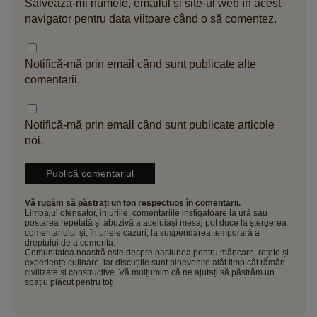
Salvează-mi numele, emailul și site-ul web în acest
navigator pentru data viitoare când o să comentez.
Notifică-mă prin email când sunt publicate alte
comentarii.
Notifică-mă prin email când sunt publicate articole
noi.
Vă rugăm să păstrați un ton respectuos în comentarii.
Limbajul ofensator, injuriile, comentariile instigatoare la ură sau
postarea repetată și abuzivă a aceluiași mesaj pot duce la ștergerea
comentariului și, în unele cazuri, la suspendarea temporară a
dreptului de a comenta.
Comunitatea noastră este despre pasiunea pentru mâncare, rețete și
experiențe culinare, iar discuțiile sunt binevenite atât timp cât rămân
civilizate și constructive. Vă mulțumim că ne ajutați să păstrăm un
spațiu plăcut pentru toți