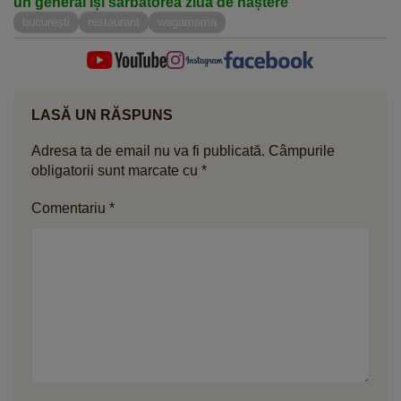
un general își sărbătorea ziua de naștere
bucurești
restaurant
wagamama
LASĂ UN RĂSPUNS
Adresa ta de email nu va fi publicată.
Câmpurile
obligatorii sunt marcate cu
*
Comentariu
*