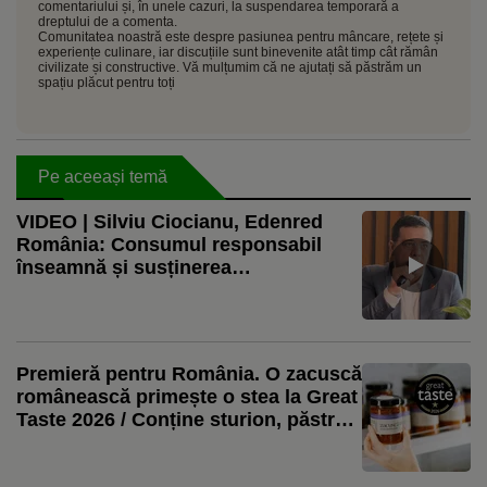
comentariului și, în unele cazuri, la suspendarea temporară a
dreptului de a comenta.
Comunitatea noastră este despre pasiunea pentru mâncare, rețete și
experiențe culinare, iar discuțiile sunt binevenite atât timp cât rămân
civilizate și constructive. Vă mulțumim că ne ajutați să păstrăm un
spațiu plăcut pentru toți
Pe aceeași temă
VIDEO | Silviu Ciocianu, Edenred
România: Consumul responsabil
înseamnă și susținerea
producătorilor locali / Aproape 80%
dintre restaurante observă o creștere
a cererii pentru produse locale
Premieră pentru România. O zacuscă
românească primește o stea la Great
Taste 2026 / Conține sturion, păstrăv
și crap / „O rețetă profund locală,
apreciată dincolo de spațiul cultural”