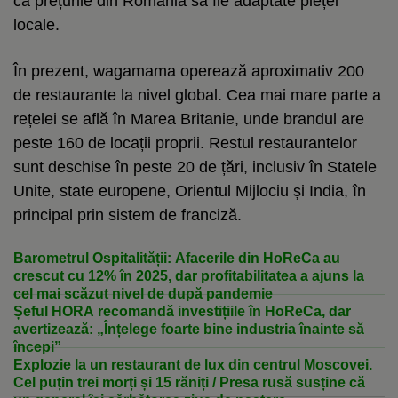
ca prețurile din România să fie adaptate pieței
locale.
În prezent, wagamama operează aproximativ 200
de restaurante la nivel global. Cea mai mare parte a
rețelei se află în Marea Britanie, unde brandul are
peste 160 de locații proprii. Restul restaurantelor
sunt deschise în peste 20 de țări, inclusiv în Statele
Unite, state europene, Orientul Mijlociu și India, în
principal prin sistem de franciză.
Barometrul Ospitalității: Afacerile din HoReCa au
crescut cu 12% în 2025, dar profitabilitatea a ajuns la
cel mai scăzut nivel de după pandemie
Șeful HORA recomandă investițiile în HoReCa, dar
avertizează: „Înțelege foarte bine industria înainte să
începi”
Explozie la un restaurant de lux din centrul Moscovei.
Cel puțin trei morți și 15 răniți / Presa rusă susține că