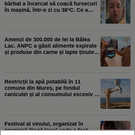
bărbat a încercat să coacă fursecuri
în mașină, într-o zi cu 38°C. Ce a
găsit după 12 ore: „Chiar
funcționează”
Amenzi de 300.000 de lei la Bâlea
Lac. ANPC a găsit alimente expirate
și produse din carne și lapte ținute la
temperatura mediului ambiant, în
bătaia soarelui
Restricții la apă potabilă în 11
comune din Mureș, pe fondul
caniculei și al consumului excesiv /
Aquaserv: Apa de la robinet este
folosită inclusiv pentru irigarea
culturilor
Festival al vinului, organizat în
premieră lângă locul unde a fost