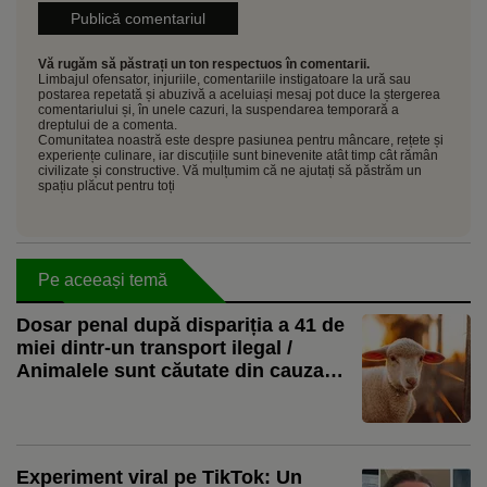
Vă rugăm să păstrați un ton respectuos în comentarii.
Limbajul ofensator, injuriile, comentariile instigatoare la ură sau
postarea repetată și abuzivă a aceluiași mesaj pot duce la ștergerea
comentariului și, în unele cazuri, la suspendarea temporară a
dreptului de a comenta.
Comunitatea noastră este despre pasiunea pentru mâncare, rețete și
experiențe culinare, iar discuțiile sunt binevenite atât timp cât rămân
civilizate și constructive. Vă mulțumim că ne ajutați să păstrăm un
spațiu plăcut pentru toți
Pe aceeași temă
Dosar penal după dispariția a 41 de
miei dintr-un transport ilegal /
Animalele sunt căutate din cauza
riscului epidemiologic
Experiment viral pe TikTok: Un