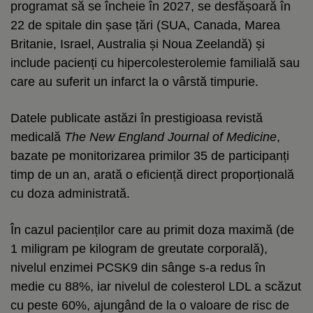
programat să se încheie în 2027, se desfășoară în
22 de spitale din șase țări (SUA, Canada, Marea
Britanie, Israel, Australia și Noua Zeelandă) și
include pacienți cu hipercolesterolemie familială sau
care au suferit un infarct la o vârstă timpurie.
Datele publicate astăzi în prestigioasa revistă
medicală
The New England Journal of Medicine
,
bazate pe monitorizarea primilor 35 de participanți
timp de un an, arată o eficiență direct proporțională
cu doza administrată.
În cazul pacienților care au primit doza maximă (de
1 miligram pe kilogram de greutate corporală),
nivelul enzimei PCSK9 din sânge s-a redus în
medie cu 88%, iar nivelul de colesterol LDL a scăzut
cu peste 60%, ajungând de la o valoare de risc de