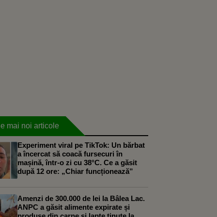
e mai noi articole
Experiment viral pe TikTok: Un bărbat
a încercat să coacă fursecuri în
mașină, într-o zi cu 38°C. Ce a găsit
după 12 ore: „Chiar funcționează”
Amenzi de 300.000 de lei la Bâlea Lac.
ANPC a găsit alimente expirate și
produse din carne și lapte ținute la