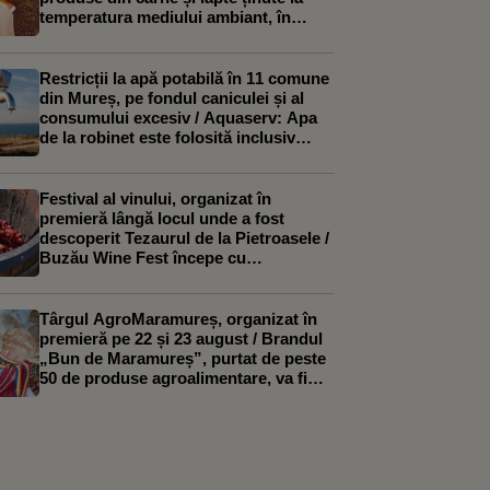
temperatura mediului ambiant, în
bătaia soarelui
Restricții la apă potabilă în 11 comune
din Mureș, pe fondul caniculei și al
consumului excesiv / Aquaserv: Apa
de la robinet este folosită inclusiv
pentru irigarea culturilor
Festival al vinului, organizat în
premieră lângă locul unde a fost
descoperit Tezaurul de la Pietroasele /
Buzău Wine Fest începe cu
tradiționala zdrobire a strugurilor cu
picioarele goale
Târgul AgroMaramureș, organizat în
premieră pe 22 și 23 august / Brandul
„Bun de Maramureș”, purtat de peste
50 de produse agroalimentare, va fi
relansat