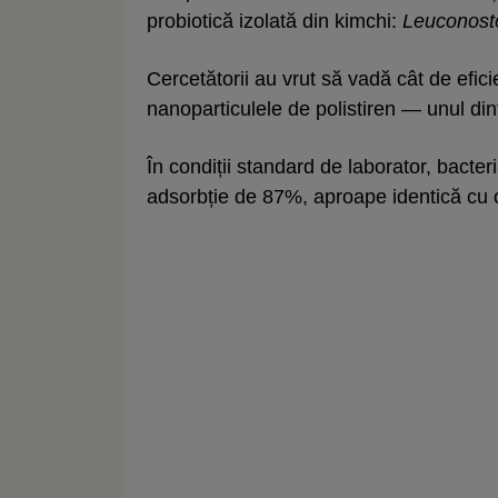
probiotică izolată din kimchi:
Leuconost
Cercetătorii au vrut să vadă cât de efic
nanoparticulele de polistiren — unul dint
În condiții standard de laborator, bacter
adsorbție de 87%, aproape identică cu o 