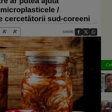
re ar putea ajuta
microplasticele /
 cercetătorii sud-coreeni
SHARE:
Cel