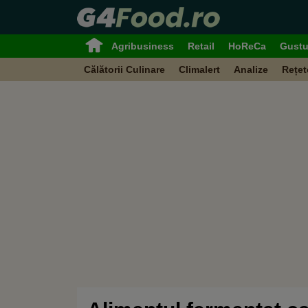
Agribusiness
Retail
HoReCa
Gustu
Călătorii Culinare
Climalert
Analize
Rețet