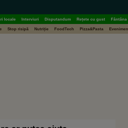
ri locale
Interviuri
Disputandum
Rețete cu gust
Fântâna 
e
Stop risipă
Nutriție
FoodTech
Pizza&Pasta
Evenimen