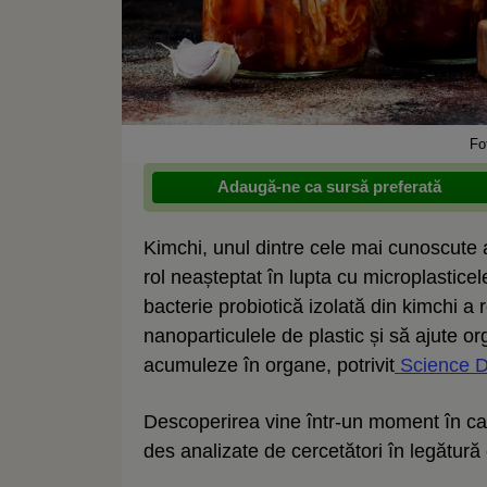
Fo
Adaugă-ne ca sursă preferată
Kimchi, unul dintre cele mai cunoscute 
rol neașteptat în lupta cu microplastice
bacterie probiotică izolată din kimchi a r
nanoparticulele de plastic și să ajute o
acumuleze în organe, potrivit
Science D
Descoperirea vine într-un moment în car
des analizate de cercetători în legătură 