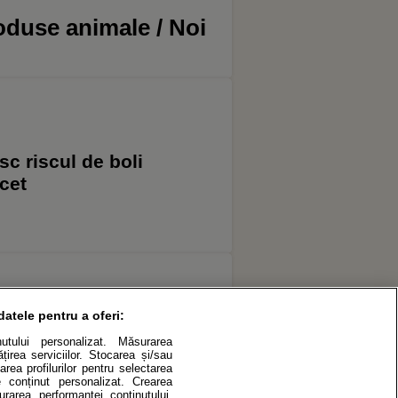
roduse animale / Noi
sc riscul de boli
cet
datele pentru a oferi:
ocuitorii din Târgu
inutului personalizat. Măsurarea
 rețelei
irea serviciilor. Stocarea și/sau
area profilurilor pentru selectarea
de conținut personalizat. Crearea
surarea performanței conținutului.