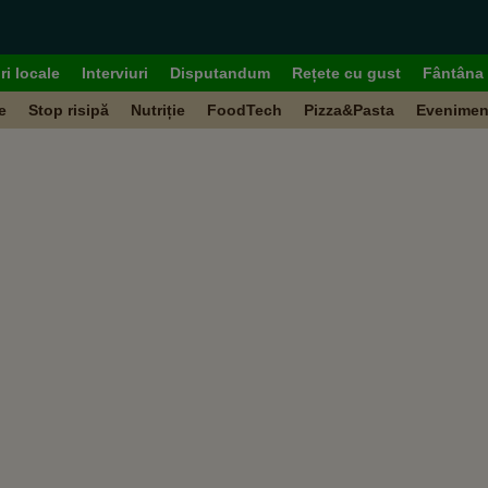
ri locale
Interviuri
Disputandum
Rețete cu gust
Fântâna 
e
Stop risipă
Nutriție
FoodTech
Pizza&Pasta
Evenimen