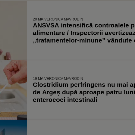
20 MAI
VERONICA MAVRODIN
ANSVSA intensifică controalele p
alimentare / Inspectorii avertize
„tratamentelor-minune” vândute 
19 MAI
VERONICA MAVRODIN
Clostridium perfringens nu mai a
de Argeș după aproape patru luni 
enterococi intestinali