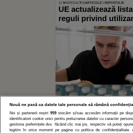
12 MAI
REDACȚIA
ARTICOLE / REPORTAJE
UE actualizează lista
reguli privind utiliz
Nouă ne pasă ca datele tale personale să rămână confidenția
Noi și partenerii noștri
959
stocăm și/sau accesăm informații pe dispo
identificatorii cookie unici pentru prelucrarea datelor cu caracter person
gestiona preferințele dvs. făcând clic mai jos, respectiv vă puteți opune 
legitim în orice moment pe pagina cu politica de confidențialitate. 