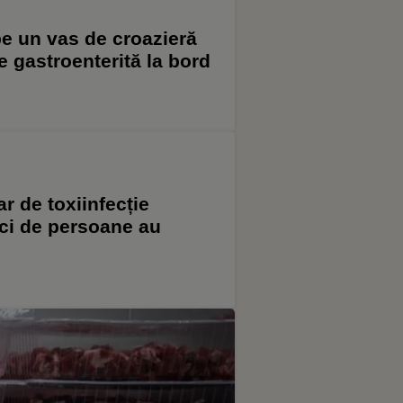
pe un vas de croazieră
 gastroenterită la bord
r de toxiinfecție
eci de persoane au