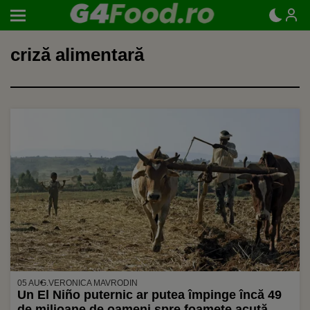
criză alimentară
05 AUG.
VERONICA MAVRODIN
Un El Niño puternic ar putea împinge încă 49
de milioane de oameni spre foamete acută