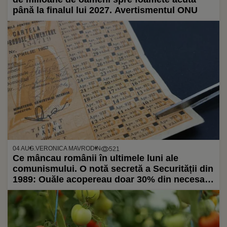
până la finalul lui 2027. Avertismentul ONU
04 AUG.
VERONICA MAVRODIN
521
Ce mâncau românii în ultimele luni ale
comunismului. O notă secretă a Securității din
1989: Ouăle acopereau doar 30% din necesar,
iar unele legume erau înlocuite cu oase