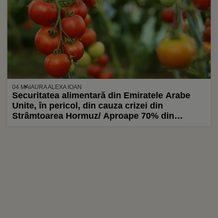
04 MAI
AURA ALEXA IOAN
Securitatea alimentară din Emiratele Arabe
Unite, în pericol, din cauza crizei din
Strâmtoarea Hormuz/ Aproape 70% din
necesarul alimentar al țării depinde de această
singură rută maritimă!