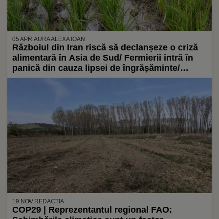
05 APR.
AURA ALEXA IOAN
Războiul din Iran riscă să declanșeze o criză
alimentară în Asia de Sud/ Fermierii intră în
panică din cauza lipsei de îngrășăminte/
Posibilă criză de orez
19 NOV.
REDACȚIA
COP29 | Reprezentantul regional FAO: