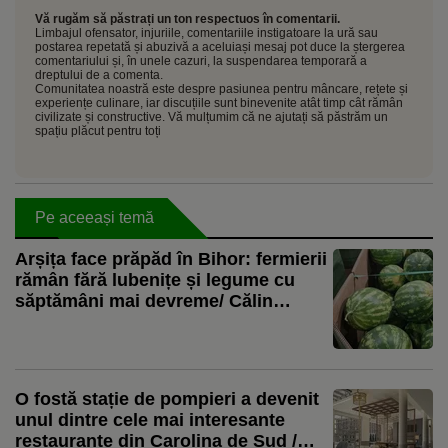
Vă rugăm să păstrați un ton respectuos în comentarii.
Limbajul ofensator, injuriile, comentariile instigatoare la ură sau
postarea repetată și abuzivă a aceluiași mesaj pot duce la ștergerea
comentariului și, în unele cazuri, la suspendarea temporară a
dreptului de a comenta.
Comunitatea noastră este despre pasiunea pentru mâncare, rețete și
experiențe culinare, iar discuțiile sunt binevenite atât timp cât rămân
civilizate și constructive. Vă mulțumim că ne ajutați să păstrăm un
spațiu plăcut pentru toți
Pe aceeași temă
Arșița face prăpăd în Bihor: fermierii
rămân fără lubenițe și legume cu
săptămâni mai devreme/ Călin
Negruț, producător: „Vor rămâne în
câmp și 10 tone de lubeniță la hectar.
Nici măcar n-o să le culeg”
O fostă stație de pompieri a devenit
unul dintre cele mai interesante
restaurante din Carolina de Sud /