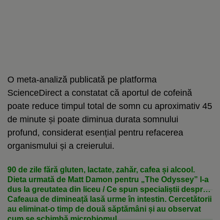
O meta-analiză publicată pe platforma
ScienceDirect a constatat că aportul de cofeină
poate reduce timpul total de somn cu aproximativ 45
de minute și poate diminua durata somnului
profund, considerat esențial pentru refacerea
organismului și a creierului.
90 de zile fără gluten, lactate, zahăr, cafea și alcool.
Dieta urmată de Matt Damon pentru „The Odyssey” l-a
dus la greutatea din liceu / Ce spun specialiștii despre
curele de „curățare” a intestinului
Cafeaua de dimineață lasă urme în intestin. Cercetătorii
au eliminat-o timp de două săptămâni și au observat
cum se schimbă microbiomul