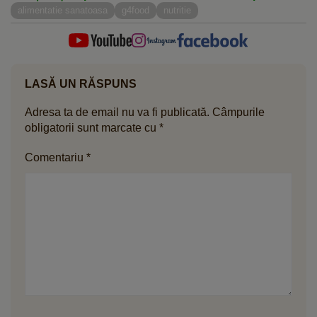
cure de slăbire
alimentatie sanatoasa
g4food
nutritie
LASĂ UN RĂSPUNS
Adresa ta de email nu va fi publicată.
Câmpurile
obligatorii sunt marcate cu
*
Comentariu
*