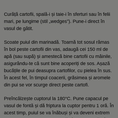
Curăță cartofii, spală-i și taie-i în sferturi sau în felii
mari, pe lungime (stil „wedges”). Pune-i direct în
vasul de gătit.
Scoate puiul din marinadă. Toarnă tot sosul rămas
în bol peste cartofii din vas, adaugă cei 150 ml de
apă (sau supă) și amestecă bine cartofii cu mâinile,
asigurându-te că sunt bine acoperiți de sos. Așază
bucățile de pui deasupra cartofilor, cu pielea în sus.
În acest fel, în timpul coacerii, grăsimea și aromele
din pui se vor scurge direct peste cartofi.
Preîncălzește cuptorul la 180°C. Pune capacul pe
vasul de fontă și dă friptura la cuptor pentru 1 oră. În
acest timp, puiul se va înăbuși și va deveni extrem