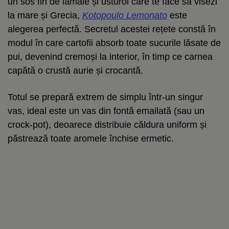
un sos fin de lămâie și usturoi care te face să visezi
la mare și Grecia,
Kotopoulo Lemonato
este
alegerea perfectă. Secretul acestei rețete constă în
modul în care cartofii absorb toate sucurile lăsate de
pui, devenind cremoși la interior, în timp ce carnea
capătă o crustă aurie și crocantă.
Totul se prepară extrem de simplu într-un singur
vas, ideal este un vas din fontă emailată (sau un
crock-pot), deoarece distribuie căldura uniform și
păstrează toate aromele închise ermetic.