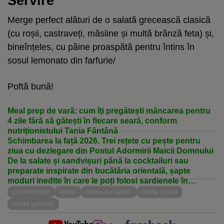
Servire
Merge perfect alături de o salată grecească clasică
(cu roșii, castraveți, măsline și multă brânză feta) și,
bineînțeles, cu pâine proaspătă pentru întins în
sosul lemonato din farfurie/
Poftă bună!
Meal prep de vară: cum îți pregătești mâncarea pentru
4 zile fără să gătești în fiecare seară, conform
nutriționistului Tania Fântână
Schimbarea la față 2026. Trei rețete cu pește pentru
ziua cu dezlegare din Postul Adormirii Maicii Domnului
De la salate și sandvișuri până la cocktailuri sau
preparate inspirate din bucătăria orientală, șapte
moduri inedite în care le poți folosi sardienele în
conservă în bucătărie
pui lemonato
retete
retete cu cartofi
retete cu pui
retete grecesti