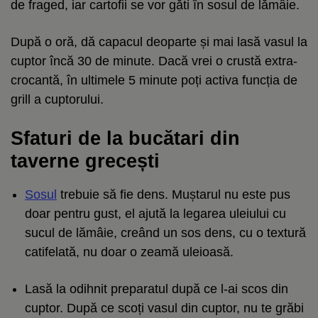
de fraged, iar cartofii se vor găti în sosul de lămâie.
După o oră, dă capacul deoparte și mai lasă vasul la
cuptor încă 30 de minute. Dacă vrei o crustă extra-
crocantă, în ultimele 5 minute poți activa funcția de
grill a cuptorului.
Sfaturi de la bucătari din
taverne grecești
Sosul
trebuie să fie dens. Muștarul nu este pus
doar pentru gust, el ajută la legarea uleiului cu
sucul de lămâie, creând un sos dens, cu o textură
catifelată, nu doar o zeamă uleioasă.
Lasă la odihnit preparatul după ce l-ai scos din
cuptor. După ce scoți vasul din cuptor, nu te grăbi