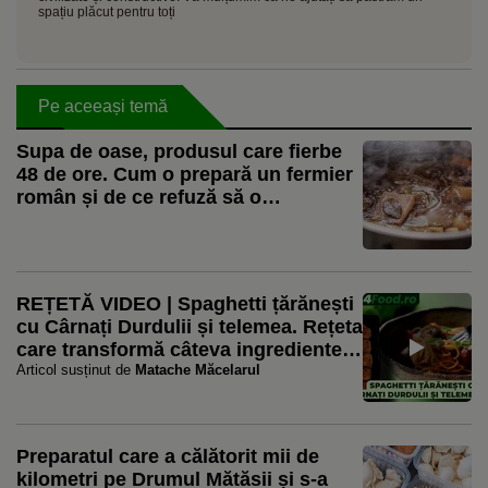
spațiu plăcut pentru toți
Pe aceeași temă
Supa de oase, produsul care fierbe
48 de ore. Cum o prepară un fermier
român și de ce refuză să o
pasteurizeze: „Nu punem nimic”
REȚETĂ VIDEO | Spaghetti țărănești
cu Cârnați Durdulii și telemea. Rețeta
care transformă câteva ingrediente
simple într-o masă plină de gust
Articol susținut de
Matache Măcelarul
Preparatul care a călătorit mii de
kilometri pe Drumul Mătăsii și s-a