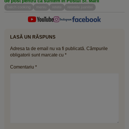
de post pentru că suntem în Postul Sf. Mării
batch cooking
meniu
retete
retetele juanitei
LASĂ UN RĂSPUNS
Adresa ta de email nu va fi publicată.
Câmpurile
obligatorii sunt marcate cu
*
Comentariu
*