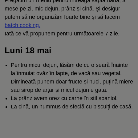
Pregătim un meniu pentru întreaga săptămână, 3
mese pe zi, mic dejun, prânz și cină. Și desigur
putem să ne organizăm foarte bine și să facem
batch cooking.
Iată ce vă propunem pentru următoarele 7 zile.
Luni 18 mai
Pentru micul dejun, lăsăm de cu o seară înainte
la înmuiat ovăz în lapte, de vacă sau vegetal.
Dimineață punem doar fructe și nuci, puțină miere
sau sirop de arțar și micul dejun e gata.
La prânz avem orez cu carne în stil spaniol.
La cină, un hummus de sfeclă cu biscuiți de casă.