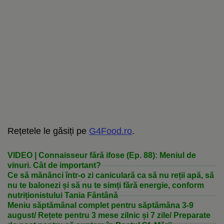
Rețetele le găsiți pe
G4Food.ro
.
VIDEO | Connaisseur fără ifose (Ep. 88): Meniul de
vinuri. Cât de important?
Ce să mănânci într-o zi caniculară ca să nu reții apă, să
nu te balonezi și să nu te simți fără energie, conform
nutriționistului Tania Fântână
Meniu săptămânal complet pentru săptămâna 3-9
august/ Rețete pentru 3 mese zilnic și 7 zile/ Preparate