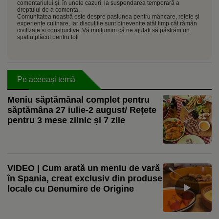
comentariului și, în unele cazuri, la suspendarea temporară a
dreptului de a comenta.
Comunitatea noastră este despre pasiunea pentru mâncare, rețete și
experiențe culinare, iar discuțiile sunt binevenite atât timp cât rămân
civilizate și constructive. Vă mulțumim că ne ajutați să păstrăm un
spațiu plăcut pentru toți
Pe aceeași temă
Meniu săptămânal complet pentru
săptămâna 27 iulie-2 august/ Rețete
pentru 3 mese zilnic și 7 zile
VIDEO | Cum arată un meniu de vară
în Spania, creat exclusiv din produse
locale cu Denumire de Origine