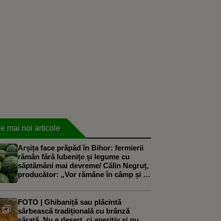
e mai noi articole
Arșița face prăpăd în Bihor: fermierii
rămân fără lubenițe și legume cu
săptămâni mai devreme/ Călin Negruț,
producător: „Vor rămâne în câmp și 10
tone de lubeniță la hectar. Nici măcar
n-o să le culeg”
FOTO | Ghibaniță sau plăcintă
sârbească tradițională cu brânză
sărată. Nu e desert, ci aperitiv și nu