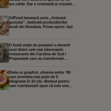
are zahăr. Dar e cremoasă și crocantă
în același timp
G4Food lansează seria „Artizanii
gustului”, dedicată producătorilor
locali din România. Prima oprire: Iași
O fostă stație de pompieri a devenit
unul dintre cele mai interesante
restaurante din Carolina de Sud /
Preparatele care au transformat
Ladder 13 în restaurantul lunii
Dieta cu grepfrut, obsesia anilor ’80
care promitea mai puțin de 5
kilograme în 10 zile. Motivul pentru
care nutriționiștii spun că este una
dintre cele mai proaste cure de slăbire