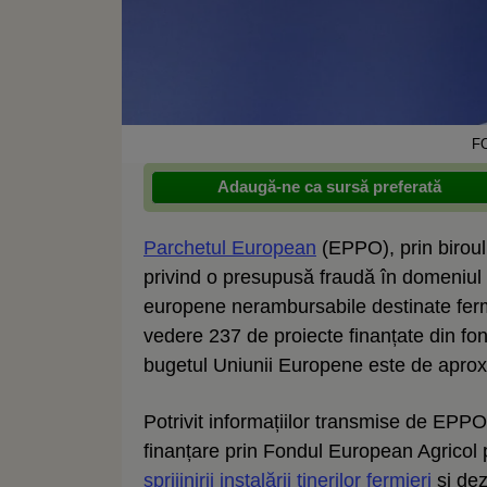
F
Adaugă-ne ca sursă preferată
Parchetul European
(EPPO), prin birou
privind o presupusă fraudă în domeniul ac
europene nerambursabile destinate fermel
vedere 237 de proiecte finanțate din fon
bugetul Uniunii Europene este de aprox
Potrivit informațiilor transmise de EPP
finanțare prin Fondul European Agricol
sprijinirii instalării tinerilor fermieri
și dez