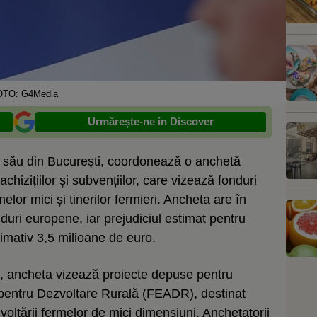
OTO: G4Media
Urmărește-ne in Discover
l său din București, coordonează o anchetă
hizițiilor și subvențiilor, care vizează fonduri
or mici și tinerilor fermieri. Ancheta are în
duri europene, iar prejudiciul estimat pentru
imativ 3,5 milioane de euro.
O, ancheta vizează proiecte depuse pentru
 pentru Dezvoltare Rurală (FEADR), destinat
voltării fermelor de mici dimensiuni. Anchetatorii