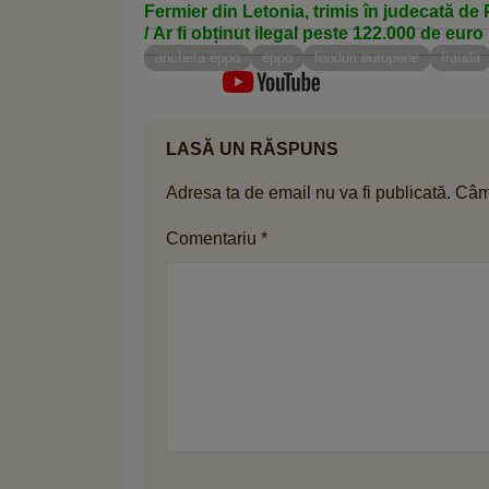
Fermier din Letonia, trimis în judecată d
/ Ar fi obținut ilegal peste 122.000 de eur
ancheta eppo
eppo
fonduri europene
frauda
LASĂ UN RĂSPUNS
Adresa ta de email nu va fi publicată.
Câmp
Comentariu
*