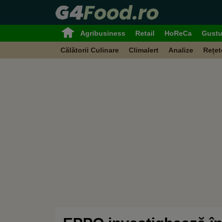
Agribusiness
Retail
HoReCa
Gustu
Călătorii Culinare
Climalert
Analize
Rețet