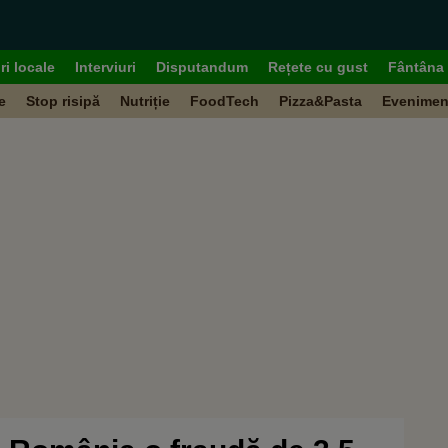
ri locale
Interviuri
Disputandum
Rețete cu gust
Fântâna 
e
Stop risipă
Nutriție
FoodTech
Pizza&Pasta
Evenimen