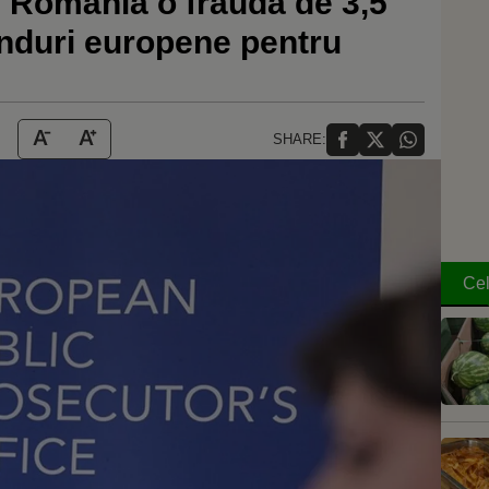
 România o fraudă de 3,5
onduri europene pentru
SHARE:
Cel