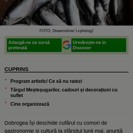
FOTO: Dreamstime/ Lvphotog1
Adaugă-ne ca sursă
Urmărește-ne in
preferată
Discover
CUPRINS
Program artistic/ Ce să nu ratezi
Târgul Meșteșugarilor, cadouri și decorațiuni cu
suflet
Cine organizează
Dobrogea își deschide cufărul cu comori de
gastronomie și cultură la sfârșitul lunii mai, anunță