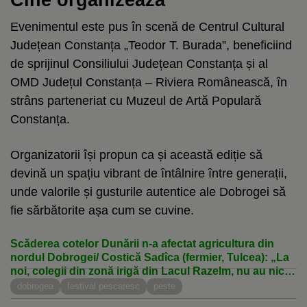
Evenimentul este pus în scenă de Centrul Cultural
Județean Constanța „Teodor T. Burada”, beneficiind
de sprijinul Consiliului Județean Constanța și al
OMD Județul Constanța – Riviera Românească, în
strâns parteneriat cu Muzeul de Artă Populară
Constanța.
Organizatorii își propun ca și această ediție să
devină un spațiu vibrant de întâlnire între generații,
unde valorile și gusturile autentice ale Dobrogei să
fie sărbătorite așa cum se cuvine.
Scăderea cotelor Dunării n-a afectat agricultura din
nordul Dobrogei/ Costică Sadîca (fermier, Tulcea): „La
noi, colegii din zonă irigă din Lacul Razelm, nu au nicio
restricție la apă/ Oricum, agricultura este pentru
dobrogea
festival pescaresc
pește
oamenii cu nervii tari, puternici”