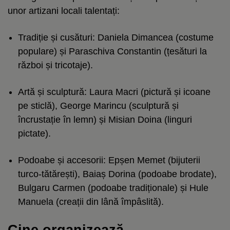
unor artizani locali talentați:
Tradiție și cusături: Daniela Dimancea (costume
populare) și Paraschiva Constantin (țesături la
război și tricotaje).
Artă și sculptură: Laura Macri (pictură și icoane
pe sticlă), George Marincu (sculptură și
încrustație în lemn) și Misian Doina (linguri
pictate).
Podoabe și accesorii: Epșen Memet (bijuterii
turco-tătărești), Baiaș Dorina (podoabe brodate),
Bulgaru Carmen (podoabe tradiționale) și Hule
Manuela (creații din lână împâslită).
Cine organizează