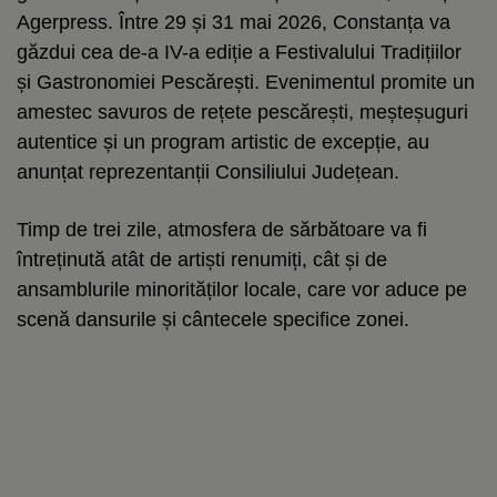
Agerpress. Între 29 și 31 mai 2026, Constanța va
găzdui cea de-a IV-a ediție a Festivalului Tradițiilor
și Gastronomiei Pescărești. Evenimentul promite un
amestec savuros de rețete pescărești, meșteșuguri
autentice și un program artistic de excepție, au
anunțat reprezentanții Consiliului Județean.
Timp de trei zile, atmosfera de sărbătoare va fi
întreținută atât de artiști renumiți, cât și de
ansamblurile minorităților locale, care vor aduce pe
scenă dansurile și cântecele specifice zonei.