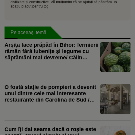
civilizate și constructive. Vă mulțumim că ne ajutați să păstrăm un
spațiu plăcut pentru toți
Pe aceeași temă
Arșița face prăpăd în Bihor: fermierii
rămân fără lubenițe și legume cu
săptămâni mai devreme/ Călin
Negruț, producător: „Vor rămâne în
câmp și 10 tone de lubeniță la hectar.
Nici măcar n-o să le culeg”
O fostă stație de pompieri a devenit
unul dintre cele mai interesante
restaurante din Carolina de Sud /
Preparatele care au transformat
Ladder 13 în restaurantul lunii
Cum îți dai seama dacă o roșie este