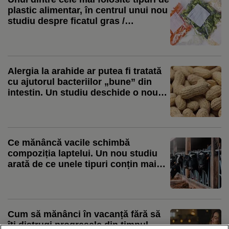
plastic alimentar, în centrul unui nou
studiu despre ficatul gras /
Cercetător: Expunerea combinată cu
dieta occidentală a agravat efectele
Alergia la arahide ar putea fi tratată
cu ajutorul bacteriilor „bune” din
intestin. Un studiu deschide o nouă
direcție de cercetare
Ce mănâncă vacile schimbă
compoziția laptelui. Un nou studiu
arată de ce unele tipuri conțin mai
mulți acizi grași benefici
Cum să mănânci în vacanță fără să
îți distrugi progresele din timpul