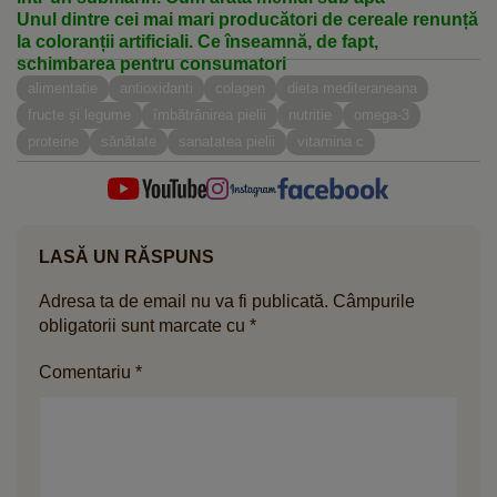
Unul dintre cei mai mari producători de cereale renunță
la coloranții artificiali. Ce înseamnă, de fapt,
schimbarea pentru consumatori
alimentatie
antioxidanti
colagen
dieta mediteraneana
fructe și legume
îmbătrânirea pielii
nutritie
omega-3
proteine
sănătate
sanatatea pielii
vitamina c
LASĂ UN RĂSPUNS
Adresa ta de email nu va fi publicată.
Câmpurile
obligatorii sunt marcate cu
*
Comentariu
*