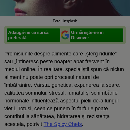
Foto Unsplash
Adaugă-ne ca sursă
Urmărește-ne in
preferată
Discover
Promisiunile despre alimente care „șterg ridurile”
sau „întineresc peste noapte” apar frecvent în
mediul online. În realitate, specialiștii spun că niciun
aliment nu poate opri procesul natural de
îmbătrânire. Vârsta, genetica, expunerea la soare,
calitatea somnului, stresul, fumatul și schimbările
hormonale influențează aspectul pielii de-a lungul
vieții. Totuși, ceea ce punem în farfurie poate
contribui la sănătatea, hidratarea și rezistența
acesteia, potrivit
The Spicy Chefs
.