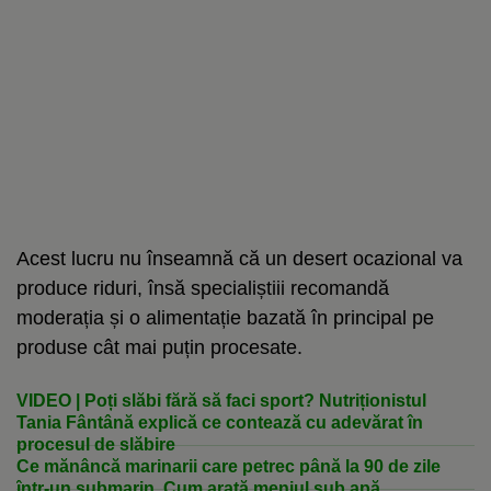
Acest lucru nu înseamnă că un desert ocazional va
produce riduri, însă specialiștiii recomandă
moderația și o alimentație bazată în principal pe
produse cât mai puțin procesate.
VIDEO | Poți slăbi fără să faci sport? Nutriționistul
Tania Fântână explică ce contează cu adevărat în
procesul de slăbire
Ce mănâncă marinarii care petrec până la 90 de zile
într-un submarin. Cum arată meniul sub apă