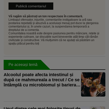
Vă rugăm să păstrați un ton respectuos în comentarii.
Limbajul ofensator, injuriile, comentariile instigatoare la ură sau
postarea repetată și abuzivă a aceluiași mesaj pot duce la ștergerea
comentariului și, în unele cazuri, la suspendarea temporară a
dreptului de a comenta.
Comunitatea noastră este despre pasiunea pentru mâncare, rețete și
experiențe culinare, iar discuțiile sunt binevenite atât timp cât rămân
civilizate și constructive. Vă mulțumim că ne ajutați să păstrăm un
spațiu plăcut pentru toți
Pe aceeași temă
Alcoolul poate afecta intestinul și
după ce mahmureala a trecut / Ce se
întâmplă cu microbiomul și bariera
digestivă
Unul dintre cele mai folosite tipuri de