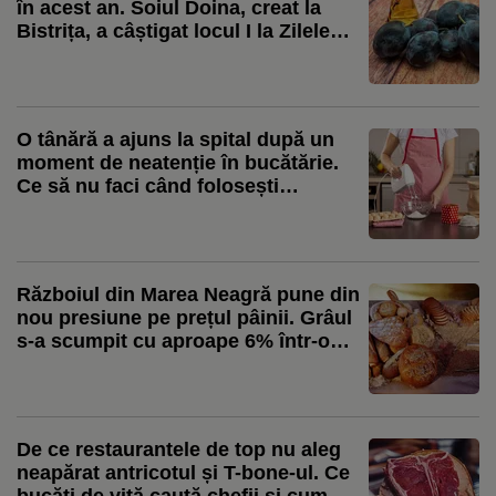
în acest an. Soiul Doina, creat la
Bistrița, a câștigat locul I la Zilele
Prunului”
O tânără a ajuns la spital după un
moment de neatenție în bucătărie.
Ce să nu faci când folosești
aparatele electrocasnice
Războiul din Marea Neagră pune din
nou presiune pe prețul pâinii. Grâul
s-a scumpit cu aproape 6% într-o
lună, iar mărfurile sunt redirecționate
spre Constanța
De ce restaurantele de top nu aleg
neapărat antricotul și T-bone-ul. Ce
bucăți de vită caută chefii și cum