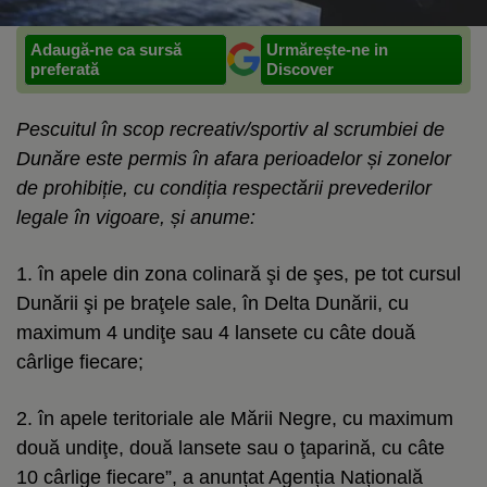
Adaugă-ne ca sursă
Urmărește-ne in
preferată
Discover
Pescuitul în scop recreativ/sportiv al scrumbiei de
Dunăre este permis în afara perioadelor și zonelor
de prohibiție, cu condiția respectării prevederilor
legale în vigoare, și anume:
1. în apele din zona colinară şi de şes, pe tot cursul
Dunării şi pe braţele sale, în Delta Dunării, cu
maximum 4 undiţe sau 4 lansete cu câte două
cârlige fiecare;
2. în apele teritoriale ale Mării Negre, cu maximum
două undiţe, două lansete sau o ţaparină, cu câte
10 cârlige fiecare”, a anunțat Agenția Națională