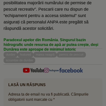
posibilitatea majorării numărului de permise de
pescuit recreativ”. Pescarii care nu dispun de
”echipament pentru a accesa sistemul” sunt
asigurați că personalul ANPA este pregătit să
răspundă acestor solicitări.
Paradoxul apelor din România. Singurul bazin
hidrografic unde resursa de apă ar putea crește, deși
Dunărea este aproape de minimul istoric
dunăre
featured
marea neagră
permis de pescuit
scrumbie de dunăre
LASĂ UN RĂSPUNS
Adresa ta de email nu va fi publicată.
Câmpurile
obligatorii sunt marcate cu
*