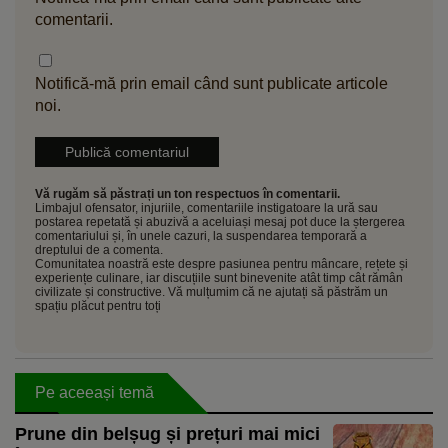
comentarii.
Notifică-mă prin email când sunt publicate articole
noi.
Vă rugăm să păstrați un ton respectuos în comentarii.
Limbajul ofensator, injuriile, comentariile instigatoare la ură sau
postarea repetată și abuzivă a aceluiași mesaj pot duce la ștergerea
comentariului și, în unele cazuri, la suspendarea temporară a
dreptului de a comenta.
Comunitatea noastră este despre pasiunea pentru mâncare, rețete și
experiențe culinare, iar discuțiile sunt binevenite atât timp cât rămân
civilizate și constructive. Vă mulțumim că ne ajutați să păstrăm un
spațiu plăcut pentru toți
Pe aceeași temă
Prune din belșug și prețuri mai mici