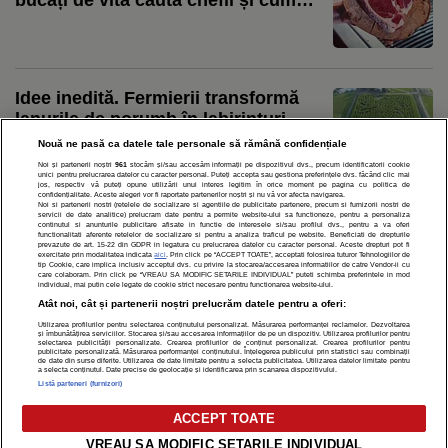
transformă pieptul sau obrajii în
preparate spectaculoase. Ștefan
Bărbulescu: „Cei care sunt de top
preferă provocarea asta”
Idee inedită. Fermierii transformă
lanurile de porumb în labirinturi
uriașe pentru turiști
Nouă ne pasă ca datele tale personale să rămână confidențiale
Noi și partenerii noștri
961
stocăm și/sau accesăm informații pe dispozitivul dvs., precum identificatorii cookie
unici pentru prelucrarea datelor cu caracter personal. Puteți accepta sau gestiona preferințele dvs. făcând clic mai
jos, respectiv vă puteți opune utilizării unui interes legitim în orice moment pe pagina cu politica de
confidențialitate. Aceste alegeri vor fi raportate partenerilor noștri și nu vă vor afecta navigarea.
Noi si partenerii nostri (retelele de socializare si agentiile de publicitate partenere, precum si furnizorii nostri de
servicii de date analitice) prelucram date pentru a permite website-ului sa functioneze, pentru a personaliza
continutul si anunturile publicitare afisate in functie de interesele si/sau profilul dvs., pentru a va oferi
functionalitati aferente retelelor de socializare si pentru a analiza traficul pe website. Beneficiati de drepturile
prevazute de art. 15-22 din GDPR in legatura cu prelucrarea datelor cu caracter personal. Aceste drepturi pot fi
exercitate prin modalitatea indicata
aici
. Prin click pe “ACCEPT TOATE”, acceptati folosirea tuturor Tehnologiilor de
tip Cookie, care implica inclusiv acceptul dvs. cu privire la stocarea/accesarea informatiilor de catre Vendor-ii cu
care colaboram. Prin click pe “VREAU SA MODIFIC SETARILE INDIVIDUAL” puteti schimba preferintele in mod
individual, mai putin cele legate de cookie strict necesare pentru functionarea website-ului.
POLITICĂ DE CONFIDENȚIALITATE
DESPRE NOI
MODIFICĂ PREFERINȚE COOKIES
Atât noi, cât și partenerii noștri prelucrăm datele pentru a oferi:
Modifică Setările Cookie
Utilizarea profilurilor pentru selectarea conținutului personalizat. Măsurarea performanței reclamelor. Dezvoltarea
și îmbunătățirea serviciilor. Stocarea și/sau accesarea informațiilor de pe un dispozitiv. Utilizarea profilurilor pentru
selectarea publicității personalizate. Crearea profilurilor de conținut personalizat. Crearea profilurilor pentru
publicitate personalizată. Măsurarea performanței conținutului. Înțelegerea publicului prin statistici sau combinații
de date din surse diferite. Utilizarea de date limitate pentru a selecta publicitatea. Utilizarea datelor limitate pentru
a selecta conținutul. Date precise de geolocație și identificarea prin scanarea dispozitivului.
copyright © 2026
Listă parteneri (furnizori)
Citarea se poate face în limita a 250 de semne. Nici o instituţie sau persoană (site-
uri, instituţii mass-media, firme de monitorizare) nu poate reproduce integral
ACCEPT TOATE
scrierile publicistice purtătoare de Drepturi de Autor.
Decizia ONJN nr. 1598/16.09.2021. Jocurile de noroc sunt interzise minorilor.
VREAU SA MODIFIC SETARILE INDIVIDUAL