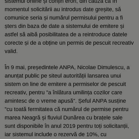
sistemul online și conțin erori, din cauză că în
momentul solicitării au introdus date greșite, să
comunice seria și numărul permisului pentru a fi
șters din baza de date a sistemului de emitere și
astfel să aibă posibilitatea de a reintroduce datele
corecte și de a obține un permis de pescuit recreativ
valid.
În 9 mai, președintele ANPA, Nicolae Dimulescu, a
anunțat public pe siteul autorității lansarea unui
sistem on line de emitere a permiselor de pescuit
recreativ, pentru ”a înlătura umilința cozilor care
amintesc de o vreme apusă”. Șeful ANPA susține
”cu toată fermitatea că numărul de permise pentru
marea Neagră și fluviul Dunărea cu brațele sale
sunt disponibile în anul 2019 pentru toți solicitanții,
iar sistemul include o rezervă de 10%, cu