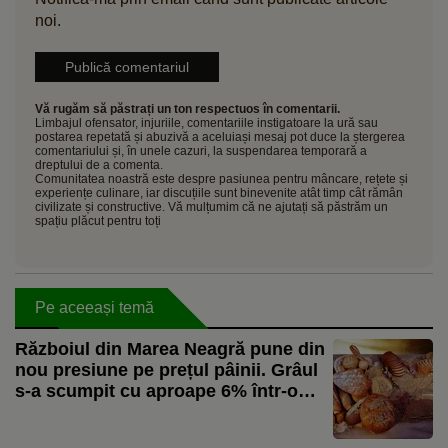
noi.
Vă rugăm să păstrați un ton respectuos în comentarii.
Limbajul ofensator, injuriile, comentariile instigatoare la ură sau
postarea repetată și abuzivă a aceluiași mesaj pot duce la ștergerea
comentariului și, în unele cazuri, la suspendarea temporară a
dreptului de a comenta.
Comunitatea noastră este despre pasiunea pentru mâncare, rețete și
experiențe culinare, iar discuțiile sunt binevenite atât timp cât rămân
civilizate și constructive. Vă mulțumim că ne ajutați să păstrăm un
spațiu plăcut pentru toți
Pe aceeași temă
Războiul din Marea Neagră pune din
nou presiune pe prețul pâinii. Grâul
s-a scumpit cu aproape 6% într-o
lună, iar mărfurile sunt redirecționate
spre Constanța