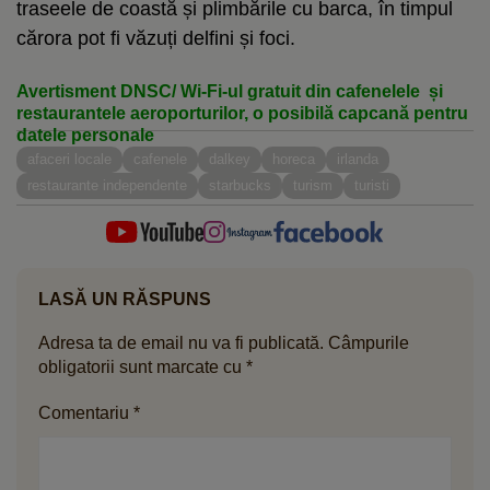
traseele de coastă și plimbările cu barca, în timpul
cărora pot fi văzuți delfini și foci.
Avertisment DNSC/ Wi-Fi-ul gratuit din cafenelele și
restaurantele aeroporturilor, o posibilă capcană pentru
datele personale
afaceri locale
cafenele
dalkey
horeca
irlanda
restaurante independente
starbucks
turism
turisti
LASĂ UN RĂSPUNS
Adresa ta de email nu va fi publicată.
Câmpurile
obligatorii sunt marcate cu
*
Comentariu
*