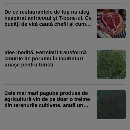
De ce restaurantele de top nu aleg
neapărat antricotul și T-bone-ul. Ce
bucăți de vită caută chefii și cum
transformă pieptul sau obrajii în
preparate spectaculoase. Ștefan
Bărbulescu: „Cei care sunt de top
preferă provocarea asta”
Idee inedită. Fermierii transformă
lanurile de porumb în labirinturi
uriașe pentru turiști
Cele mai mari pagube produse de
agricultură vin de pe doar o treime
din terenurile cultivate, arată un
studiu global