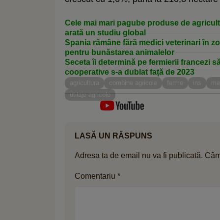
Cele mai mari pagube produse de agricultur
arată un studiu global
Spania rămâne fără medici veterinari în zo
pentru bunăstarea animalelor
Seceta îi determină pe fermierii francezi să
cooperative s-a dublat față de 2023
agricultura
combine agricole
ferme
ins
me
utilaje agricole
LASĂ UN RĂSPUNS
Adresa ta de email nu va fi publicată.
Câmp
Comentariu
*