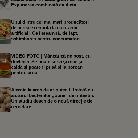
Expunerea combinată cu dieta
occidentală a agravat efectele
Unul dintre cei mai mari producători
de cereale renunță la coloranții
artificiali. Ce înseamnă, de fapt,
schimbarea pentru consumatori
VIDEO FOTO | Mâncărică de post, cu
dovlecei. Se poate servi și rece și
caldă și poate fi pusă și la borcan
pentru iarnă
Alergia la arahide ar putea fi tratată cu
ajutorul bacteriilor „bune” din intestin.
Un studiu deschide o nouă direcție de
cercetare