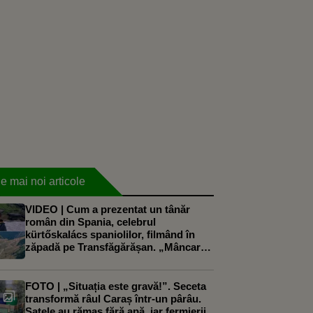
e mai noi articole
VIDEO | Cum a prezentat un tânăr
român din Spania, celebrul
kürtőskalács spaniolilor, filmând în
zăpadă pe Transfăgărășan. „Mâncarea
mea preferată”
FOTO | „Situația este gravă!”. Seceta
transformă râul Caraș într-un pârâu.
Satele au rămas fără apă, iar fermierii