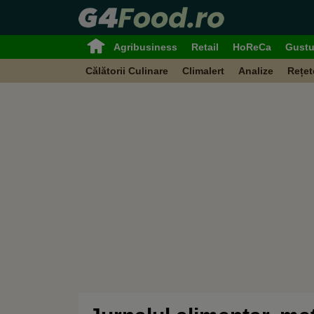
Agribusiness
Retail
HoReCa
Gustu
Călătorii Culinare
Climalert
Analize
Rețet