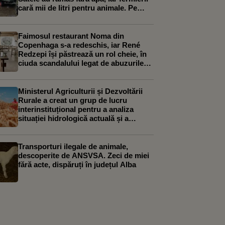
cară mii de litri pentru animale. Pe
Clisura Dunării, situația este diferită
Faimosul restaurant Noma din
Copenhaga s-a redeschis, iar René
Redzepi își păstrează un rol cheie, în
ciuda scandalului legat de abuzurile
asupra personalului
Ministerul Agriculturii și Dezvoltării
Rurale a creat un grup de lucru
interinstituțional pentru a analiza
situației hidrologică actuală și a
elabora un plan de măsuri
Transporturi ilegale de animale,
descoperite de ANSVSA. Zeci de miei
fără acte, dispăruți în județul Alba