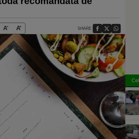
etoda recomandată de
SHARE:
Cel