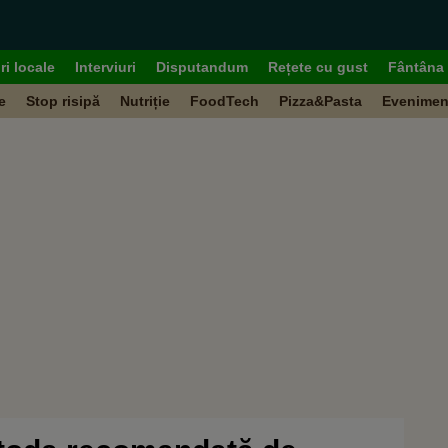
ri locale
Interviuri
Disputandum
Rețete cu gust
Fântâna 
e
Stop risipă
Nutriție
FoodTech
Pizza&Pasta
Evenimen