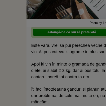
Photo by Lo
Adaugă-ne ca sursă preferată
Este vara, vrei sa pui perechea veche de 
vin. Ai pus cateva kilograme in plus sau
Apoi îți vin în minte o gramada de gandur
diete, ai slabit 2-3 kg, dar ai pus totul l
cantarul parcă tot contra ta era.
Îți faci întotdeauna ganduri si planuri a
dar problema, de cele mai multe ori, nu 
mâncăm.