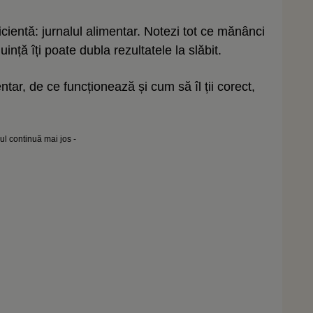
icientă: jurnalul alimentar. Notezi tot ce mănânci
uință îți poate dubla rezultatele la slăbit.
entar, de ce funcționează și cum să îl ții corect,
lul continuă mai jos -