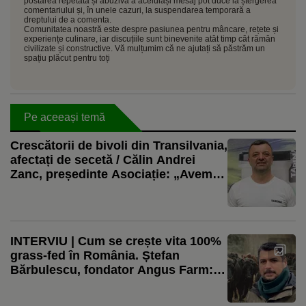
postarea repetată și abuzivă a aceluiași mesaj pot duce la ștergerea
comentariului și, în unele cazuri, la suspendarea temporară a
dreptului de a comenta.
Comunitatea noastră este despre pasiunea pentru mâncare, rețete și
experiențe culinare, iar discuțiile sunt binevenite atât timp cât rămân
civilizate și constructive. Vă mulțumim că ne ajutați să păstrăm un
spațiu plăcut pentru toți
Pe aceeași temă
Crescătorii de bivoli din Transilvania,
afectați de secetă / Călin Andrei
Zanc, președinte Asociație: „Avem
probleme cu furajele, pentru că
recoltele au fost afectate de secetă”
INTERVIU | Cum se crește vita 100%
grass-fed în România. Ștefan
Bărbulescu, fondator Angus Farm:
„Putem să ne dăm seama în ce
sezon a fost sacrificat animalul după