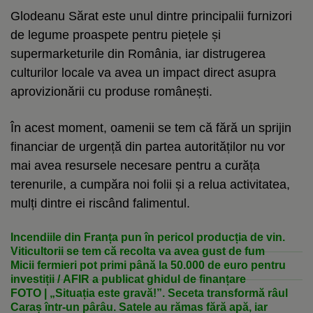
Glodeanu Sărat este unul dintre principalii furnizori
de legume proaspete pentru piețele și
supermarketurile din România, iar distrugerea
culturilor locale va avea un impact direct asupra
aprovizionării cu produse românești.
În acest moment, oamenii se tem că fără un sprijin
financiar de urgență din partea autorităților nu vor
mai avea resursele necesare pentru a curăța
terenurile, a cumpăra noi folii și a relua activitatea,
mulți dintre ei riscând falimentul.
Incendiile din Franța pun în pericol producția de vin.
Viticultorii se tem că recolta va avea gust de fum
Micii fermieri pot primi până la 50.000 de euro pentru
investiții / AFIR a publicat ghidul de finanțare
FOTO | „Situația este gravă!”. Seceta transformă râul
Caraș într-un pârâu. Satele au rămas fără apă, iar