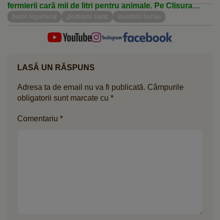
fermierii cară mii de litri pentru animale. Pe Clisura
Dunării, situația este diferită
bazin legumicol
glodeanu sarat
inundatii buzau
LASĂ UN RĂSPUNS
Adresa ta de email nu va fi publicată.
Câmpurile
obligatorii sunt marcate cu
*
Comentariu
*