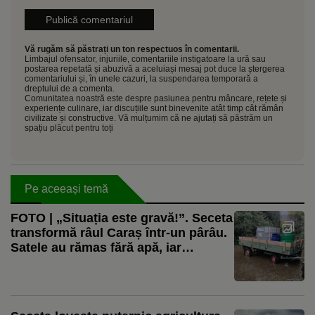
Vă rugăm să păstrați un ton respectuos în comentarii.
Limbajul ofensator, injuriile, comentariile instigatoare la ură sau
postarea repetată și abuzivă a aceluiași mesaj pot duce la ștergerea
comentariului și, în unele cazuri, la suspendarea temporară a
dreptului de a comenta.
Comunitatea noastră este despre pasiunea pentru mâncare, rețete și
experiențe culinare, iar discuțiile sunt binevenite atât timp cât rămân
civilizate și constructive. Vă mulțumim că ne ajutați să păstrăm un
spațiu plăcut pentru toți
Pe aceeași temă
FOTO | „Situația este gravă!”. Seceta
transformă râul Caraș într-un pârâu.
Satele au rămas fără apă, iar
fermierii cară mii de litri pentru
animale. Pe Clisura Dunării, situația
este diferită