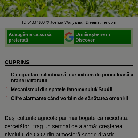
ID 54387183 © Joshua Wanyama | Dreamstime.com
Adaugă-ne ca sursă
Urmărește-ne in
preferată
Discover
CUPRINS
O degradare silențioasă, dar extrem de periculoasă a
hranei viitorului
Mecanismul din spatele fenomenului/ Studii
Cifre alarmante când vorbim de sănătatea omenirii
Deși culturile agricole par mai bogate ca niciodată,
cercetătorii trag un semnal de alarmă: creșterea
nivelului de CO2 din atmosferă scade drastic