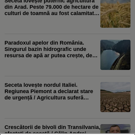
Seceta lovește puternic agricultura
din Arad. Peste 79.000 de hectare de
culturi de toamnă au fost calamitate /
Cele mai mari pierderi au fost
înregistrate la culturile de grâu
Paradoxul apelor din România.
Singurul bazin hidrografic unde
resursa de apă ar putea crește, deși
Dunărea este aproape de minimul
istoric
Seceta lovește nordul Italiei.
Regiunea Piemont a declarat stare
de urgență / Agricultura suferă
pierderi de zeci de milioane de euro
Crescătorii de bivoli din Transilvania,
afectați de secetă / Călin Andrei