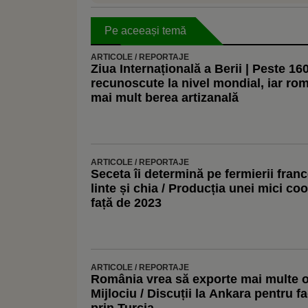
Pe aceeași temă
ARTICOLE / REPORTAJE
Ziua Internațională a Berii | Peste 160
recunoscute la nivel mondial, iar ro
mai mult berea artizanală
ARTICOLE / REPORTAJE
Seceta îi determină pe fermierii franc
linte și chia / Producția unei mici co
față de 2023
ARTICOLE / REPORTAJE
România vrea să exporte mai multe o
Mijlociu / Discuții la Ankara pentru fac
prin Turcia