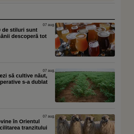
07 aug.
 de stiluri sunt
mânii descoperă tot
07 aug.
ezi să cultive năut,
operative s-a dublat
07 aug.
vine în Orientul
ilitarea tranzitului