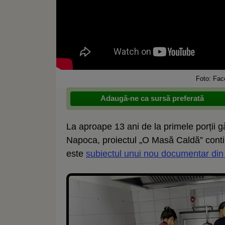
Foto: Fac
Adaugă-ne ca sursă preferată
La aproape 13 ani de la primele porții gă
Napoca, proiectul „O Masă Caldă” contin
este
subiectul unui nou documentar din