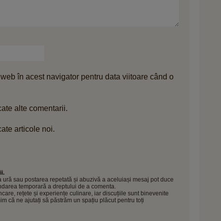
 web în acest navigator pentru data viitoare când o
ate alte comentarii.
ate articole noi.
i.
 la ură sau postarea repetată și abuzivă a aceluiași mesaj pot duce
pendarea temporară a dreptului de a comenta.
e, rețete și experiențe culinare, iar discuțiile sunt binevenite
mim că ne ajutați să păstrăm un spațiu plăcut pentru toți