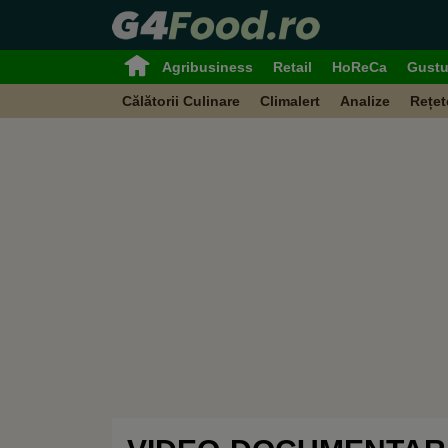
Agribusiness
Retail
HoReCa
Gustu
Călătorii Culinare
Climalert
Analize
Rețet