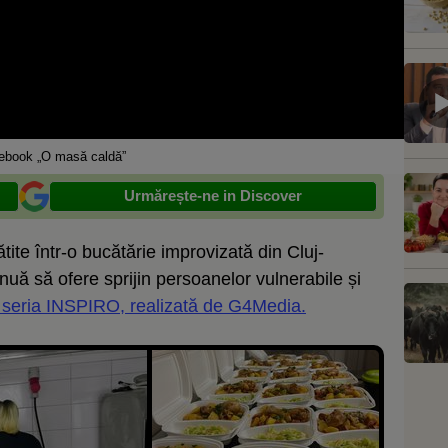
ebook „O masă caldă”
Urmărește-ne in Discover
tite într-o bucătărie improvizată din Cluj-
uă să ofere sprijin persoanelor vulnerabile și
 seria INSPIRO, realizată de G4Media.