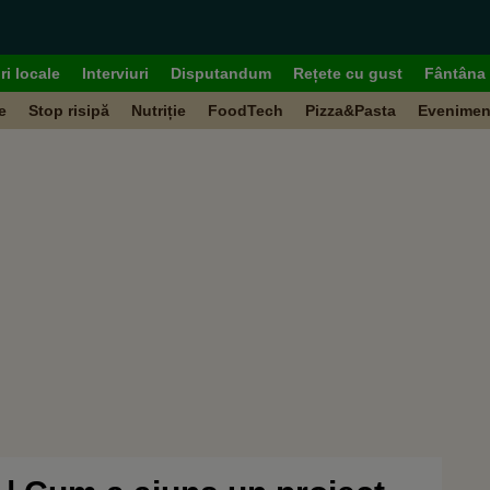
ri locale
Interviuri
Disputandum
Rețete cu gust
Fântâna 
e
Stop risipă
Nutriție
FoodTech
Pizza&Pasta
Evenimen