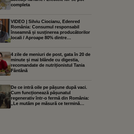
completa
VIDEO | Silviu Ciocianu, Edenred
România: Consumul responsabil
înseamnă și susținerea producătorilor
locali / Aproape 80% dintre
restaurante observă o creștere a
cererii pentru produse locale
4 zile de meniuri de post, gata în 20 de
minute și mai blânde cu digestia,
recomandate de nutriționistul Tania
Fântână
De ce intră oile pe pășune după vaci.
Cum funcționează pășunatul
regenerativ într-o fermă din România:
„Le mutăm pe măsură ce termină
iarba”