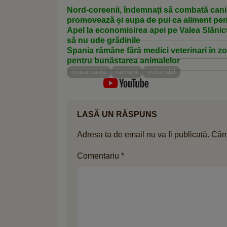
Nord-coreenii, îndemnați să combată cani
promovează și supa de pui ca aliment pent
Apel la economisirea apei pe Valea Slănicu
să nu ude grădinile
Spania rămâne fără medici veterinari în zo
pentru bunăstarea animalelor
masa calda
oameni
vulnerabil
LASĂ UN RĂSPUNS
Adresa ta de email nu va fi publicată.
Câmp
Comentariu
*