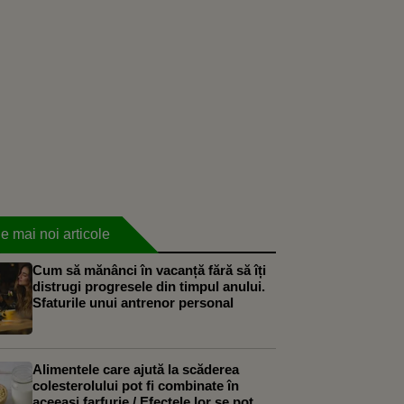
e mai noi articole
Cum să mănânci în vacanță fără să îți
distrugi progresele din timpul anului.
Sfaturile unui antrenor personal
Alimentele care ajută la scăderea
colesterolului pot fi combinate în
aceeași farfurie / Efectele lor se pot