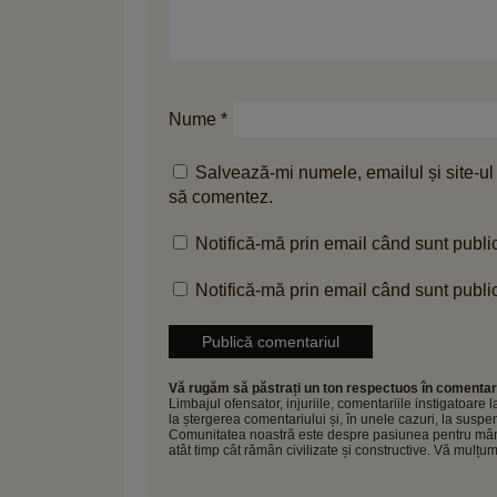
Nume
*
Salvează-mi numele, emailul și site-ul
să comentez.
Notifică-mă prin email când sunt public
Notifică-mă prin email când sunt public
Vă rugăm să păstrați un ton respectuos în comentari
Limbajul ofensator, injuriile, comentariile instigatoare
la ștergerea comentariului și, în unele cazuri, la sus
Comunitatea noastră este despre pasiunea pentru mâncar
atât timp cât rămân civilizate și constructive. Vă mulțu