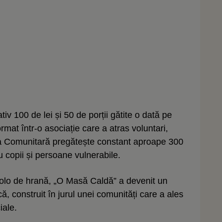
iv 100 de lei și 50 de porții gătite o dată pe
ormat într-o asociație care a atras voluntari,
ria Comunitară pregătește constant aproape 300
u copii și persoane vulnerabile.
colo de hrană, „O Masă Caldă” a devenit un
că, construit în jurul unei comunități care a ales
iale.