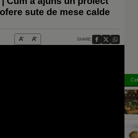
Cum a ajuns un proiect
ă ofere sute de mese calde
SHARE:
Cel