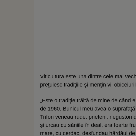
Viticultura este una dintre cele mai vech
preţuiesc tradiţiile şi menţin vii obiceiur
„Este o tradiţie trăită de mine de când e
de 1960. Bunicul meu avea o suprafaţă m
Trifon veneau rude, prieteni, negustori 
şi urcau cu săniile în deal, era foarte f
mare, cu cerdac, desfundau hârdăul de t