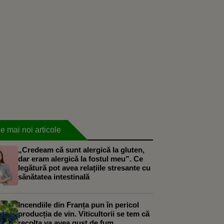
e mai noi articole
„Credeam că sunt alergică la gluten,
dar eram alergică la fostul meu”. Ce
legătură pot avea relațiile stresante cu
sănătatea intestinală
Incendiile din Franța pun în pericol
producția de vin. Viticultorii se tem că
recolta va avea gust de fum