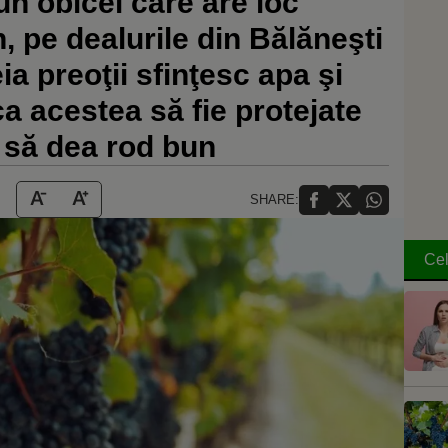
 un obicei care are loc
n, pe dealurile din Bălăneşti
eia preoţii sfinţesc apa şi
ca acestea să fie protejate
i să dea rod bun
SHARE:
Cel