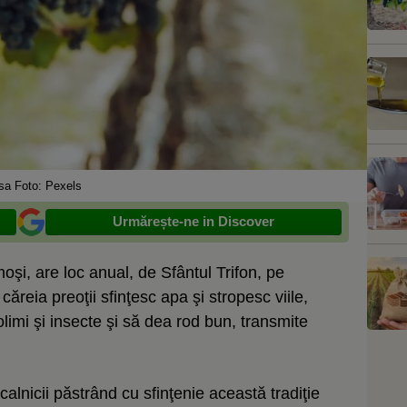
sa Foto: Pexels
Urmărește-ne in Discover
moşi, are loc anual, de Sfântul Trifon, pe
 căreia preoţii sfinţesc apa şi stropesc viile,
limi şi insecte şi să dea rod bun, transmite
ocalnicii păstrând cu sfinţenie această tradiţie