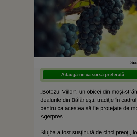
Sur
Adaugă-ne ca sursă preferată
„Botezul Viilor”, un obicei din moşi-stră
dealurile din Bălăneşti, tradiţie în cadrul
pentru ca acestea să fie protejate de mo
Agerpres.
Slujba a fost susţinută de cinci preoţi, l