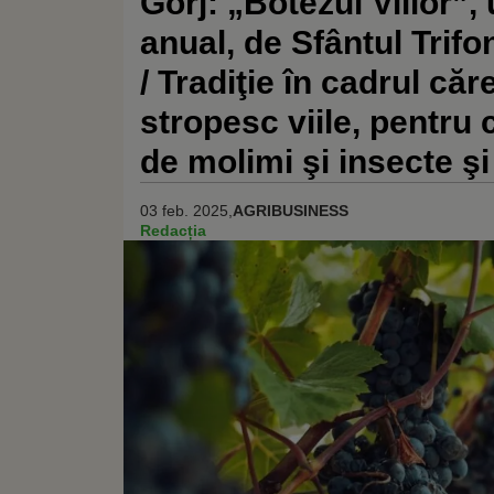
Gorj: „Botezul Viilor”,
anual, de Sfântul Trifo
/ Tradiţie în cadrul căr
stropesc viile, pentru 
de molimi şi insecte ş
03 feb. 2025,
AGRIBUSINESS
Redacția