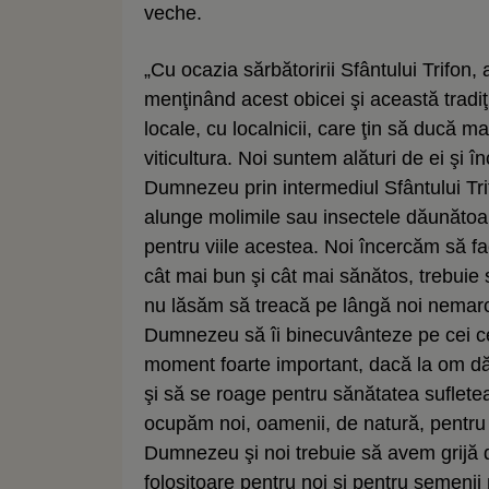
veche.
„Cu ocazia sărbătoririi Sfântului Trifon,
menţinând acest obicei şi această tradiţi
locale, cu localnicii, care ţin să ducă m
viticultura. Noi suntem alături de ei ş
Dumnezeu prin intermediul Sfântului Tri
alunge molimile sau insectele dăunătoar
pentru viile acestea. Noi încercăm să f
cât mai bun şi cât mai sănătos, trebuie s
nu lăsăm să treacă pe lângă noi nemarc
Dumnezeu să îi binecuvânteze pe cei ce
moment foarte important, dacă la om dău
şi să se roage pentru sănătatea sufleteas
ocupăm noi, oamenii, de natură, pentru 
Dumnezeu şi noi trebuie să avem grijă d
folositoare pentru noi şi pentru semeni