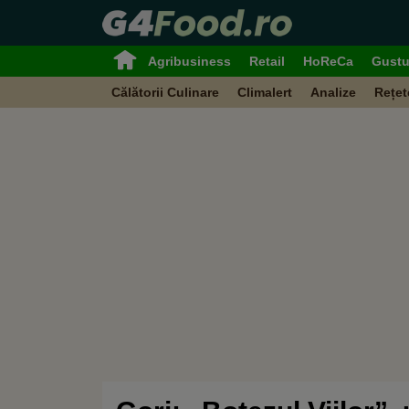
Agribusiness
Retail
HoReCa
Gustu
Călătorii Culinare
Climalert
Analize
Rețet