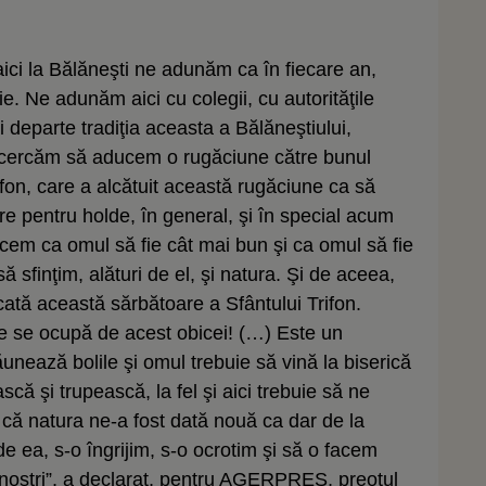
 aici la Bălăneşti ne adunăm ca în fiecare an,
e. Ne adunăm aici cu colegii, cu autorităţile
ai departe tradiţia aceasta a Bălăneştiului,
i încercăm să aducem o rugăciune către bunul
fon, care a alcătuit această rugăciune ca să
e pentru holde, în general, şi în special acum
acem ca omul să fie cât mai bun şi ca omul să fie
ă sfinţim, alături de el, şi natura. Şi de aceea,
ată această sărbătoare a Sfântului Trifon.
 se ocupă de acest obicei! (…) Este un
nează bolile şi omul trebuie să vină la biserică
că şi trupească, la fel şi aici trebuie să ne
că natura ne-a fost dată nouă ca dar de la
e ea, s-o îngrijim, s-o ocrotim şi să o facem
i noştri”, a declarat, pentru AGERPRES, preotul