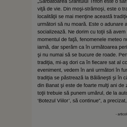
„Sărbătoarea Sfântului Trifon este o sărb
viţă de vie. Din moşi-strămoşi, este o t
localităţii se mai menţine această tradiţi
următori să nu moară. Este o adunare a
socializează. Ne dorim cu toţii să avem
momentul de faţă, fenomenele meteo nu 
iarnă, dar sperăm ca în următoarea perio
şi nu numai să se bucure de roade. Pent
tradiţia, mi-aş dori ca în fiecare sat a
eveniment, vedem în anii următori în fun
tradiţia se păstrează la Bălăneşti şi în c
din Banat şi este de foarte mulţi ani de 
toţii trebuie să punem umărul, de la auto
‘Botezul Viilor’, să continue”, a prec
- artico