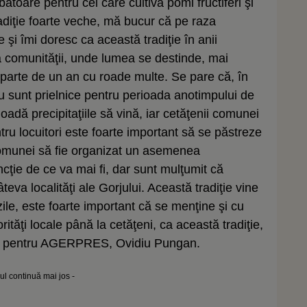
ătoare pentru cei care cultivă pomi fructiferi şi
radiţie foarte veche, mă bucur că pe raza
e şi îmi doresc ca această tradiţie în anii
 comunităţii, unde lumea se destinde, mai
 parte de un an cu roade multe. Se pare că, în
sunt prielnice pentru perioada anotimpului de
adă precipitaţiile să vină, iar cetăţenii comunei
ru locuitori este foarte important să se păstreze
l comunei să fie organizat un asemenea
cţie de ce va mai fi, dar sunt mulţumit că
âteva localităţi ale Gorjului. Această tradiţie vine
zile, este foarte important că se menţine şi cu
rităţi locale până la cetăţeni, ca această tradiţie,
izat, pentru AGERPRES, Ovidiu Pungan.
lul continuă mai jos -