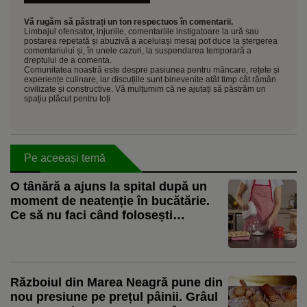
Vă rugăm să păstrați un ton respectuos în comentarii.
Limbajul ofensator, injuriile, comentariile instigatoare la ură sau
postarea repetată și abuzivă a aceluiași mesaj pot duce la ștergerea
comentariului și, în unele cazuri, la suspendarea temporară a
dreptului de a comenta.
Comunitatea noastră este despre pasiunea pentru mâncare, rețete și
experiențe culinare, iar discuțiile sunt binevenite atât timp cât rămân
civilizate și constructive. Vă mulțumim că ne ajutați să păstrăm un
spațiu plăcut pentru toți
Pe aceeași temă
O tânără a ajuns la spital după un
moment de neatenție în bucătărie.
Ce să nu faci când folosești
aparatele electrocasnice
Războiul din Marea Neagră pune din
nou presiune pe prețul pâinii. Grâul