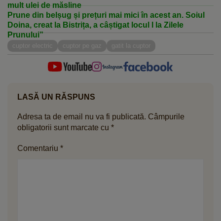
mult ulei de măsline
Prune din belșug și prețuri mai mici în acest an. Soiul
Doina, creat la Bistrița, a câștigat locul I la Zilele
Prunului”
cuptor electric
cuptor pe gaz
gatit la cuptor
LASĂ UN RĂSPUNS
Adresa ta de email nu va fi publicată.
Câmpurile
obligatorii sunt marcate cu
*
Comentariu
*