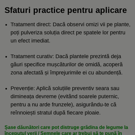
Sfaturi practice pentru aplicare
Tratament direct: Dacă observi omizi vii pe plante,
poți pulveriza soluția direct pe spatele lor pentru
un efect imediat.
Tratament curativ: Dacă plantele prezintă deja
găuri specifice mușcăturilor de omidă, acoperă
zona afectată și împrejurimile ei cu abundență.
Prevenție: Aplică soluțiile preventiv seara sau
dimineața devreme (evitând soarele puternic,
pentru a nu arde frunzele), asigurându-te că
reînnoiești stratul după fiecare ploaie.
Șase dăunători care pot distruge grădina de legume la
începutul verii / Semnele care ar trebui să te pună în