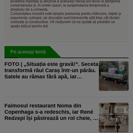
postarea repetată și abuzivă a aceluiași mesaj pot duce la ștergerea
comentariului și, în unele cazuri, la suspendarea temporară a
dreptului de a comenta.
Comunitatea noastră este despre pasiunea pentru mâncare, rețete și
experiențe culinare, iar discuțiile sunt binevenite atât timp cât rămân
civilizate și constructive. Vă mulțumim că ne ajutați să păstrăm un
spațiu plăcut pentru toți
Pe aceeași temă
FOTO | „Situația este gravă!”. Seceta
transformă râul Caraș într-un pârâu.
Satele au rămas fără apă, iar
fermierii cară mii de litri pentru
animale. Pe Clisura Dunării, situația
este diferită
Faimosul restaurant Noma din
Copenhaga s-a redeschis, iar René
Redzepi își păstrează un rol cheie, în
ciuda scandalului legat de abuzurile
asupra personalului