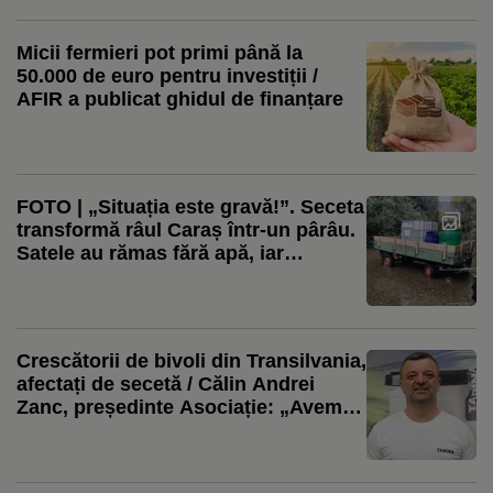
Micii fermieri pot primi până la
50.000 de euro pentru investiții /
AFIR a publicat ghidul de finanțare
FOTO | „Situația este gravă!”. Seceta
transformă râul Caraș într-un pârâu.
Satele au rămas fără apă, iar
fermierii cară mii de litri pentru
animale. Pe Clisura Dunării, situația
este diferită
Crescătorii de bivoli din Transilvania,
afectați de secetă / Călin Andrei
Zanc, președinte Asociație: „Avem
probleme cu furajele, pentru că
recoltele au fost afectate de secetă”