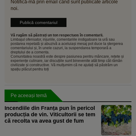
Notifică-mă prin email când sunt publicate articole
noi.
Vă rugăm să păstrați un ton respectuos în comentarii.
Limbajul ofensator, injuriile, comentariile instigatoare la ură sau
postarea repetată și abuzivă a aceluiași mesaj pot duce la ștergerea
comentariului și, în unele cazuri, la suspendarea temporară a
dreptului de a comenta.
Comunitatea noastră este despre pasiunea pentru mâncare, rețete și
experiențe culinare, iar discuțiile sunt binevenite atât timp cât rămân
civilizate și constructive. Vă mulțumim că ne ajutați să păstrăm un
spațiu plăcut pentru toți
Pe aceeași temă
Incendiile din Franța pun în pericol
producția de vin. Viticultorii se tem
că recolta va avea gust de fum