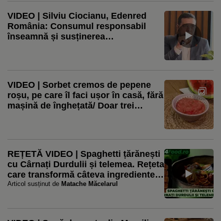
VIDEO | Silviu Ciocianu, Edenred
România: Consumul responsabil
înseamnă și susținerea
producătorilor locali / Aproape 80%
dintre restaurante observă o creștere
a cererii pentru produse locale
VIDEO | Sorbet cremos de pepene
roșu, pe care îl faci ușor în casă, fără
mașină de înghețată/ Doar trei
ingrediente, pentru un desert fără
zahăr
REȚETĂ VIDEO | Spaghetti țărănești
cu Cârnați Durdulii și telemea. Rețeta
care transformă câteva ingrediente
simple într-o masă plină de gust
Articol susținut de
Matache Măcelarul