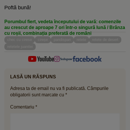
Poftă bună!
Porumbul fiert, vedeta începutului de vară: comenzile
au crescut de aproape 7 ori într-o singură lună / Brânza
cu roșii, combinația preferată de români
chec cu cirese
cireșe
pandispan
retete
retete de desert
retetele juanitei
LASĂ UN RĂSPUNS
Adresa ta de email nu va fi publicată.
Câmpurile
obligatorii sunt marcate cu
*
Comentariu
*