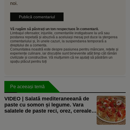
noi.
Vă rugăm să păstrați un ton respectuos în comentarii.
Limbajul ofensator, injuriile, comentariile instigatoare la ură sau
postarea repetată și abuzivă a aceluiași mesaj pot duce la ștergerea
comentariului și, în unele cazuri, la suspendarea temporară a
dreptului de a comenta.
Comunitatea noastră este despre pasiunea pentru mâncare, rețete și
experiențe culinare, iar discuțiile sunt binevenite atât timp cât rămân
civilizate și constructive. Vă mulțumim că ne ajutați să păstrăm un
spațiu plăcut pentru toți
Pe aceeași temă
VIDEO | Salată mediteraneeană de
paste cu somon și legume. Vara
salatele de paste reci, orez, cereale
sau leguminoase sunt salvarea