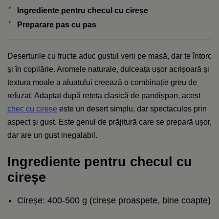
Ingrediente pentru checul cu cireșe
Preparare pas cu pas
Deserturile cu fructe aduc gustul verii pe masă, dar te întorc
și în copilărie. Aromele naturale, dulceața ușor acrișoară și
textura moale a aluatului creează o combinație greu de
refuzat. Adaptat după rețeta clasică de pandișpan, acest
chec cu cireșe
este un desert simplu, dar spectaculos prin
aspect și gust. Este genul de prăjitură care se prepară ușor,
dar are un gust inegalabil.
Ingrediente pentru checul cu
cireșe
Cireșe: 400-500 g (cireșe proaspete, bine coapte)