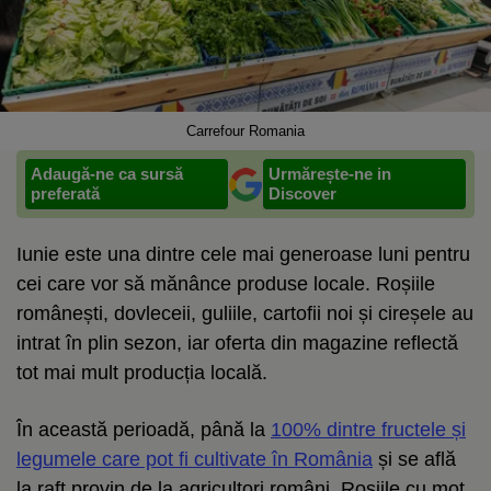
Carrefour Romania
Adaugă-ne ca sursă
Urmărește-ne in
preferată
Discover
Iunie este una dintre cele mai generoase luni pentru
cei care vor să mănânce produse locale. Roșiile
românești, dovleceii, guliile, cartofii noi și cireșele au
intrat în plin sezon, iar oferta din magazine reflectă
tot mai mult producția locală.
În această perioadă, până la
100% dintre fructele și
legumele care pot fi cultivate în România
și se află
la raft provin de la agricultori români. Roșiile cu moț,