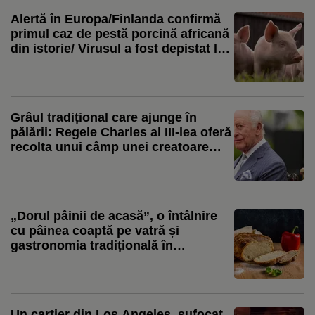
Alertă în Europa/Finlanda confirmă
primul caz de pestă porcină africană
din istorie/ Virusul a fost depistat la
mistreți, aproape de granița cu Rusia
Grâul tradițional care ajunge în
pălării: Regele Charles al III-lea oferă
recolta unui câmp unei creatoare
britanice
„Dorul pâinii de acasă”, o întâlnire
cu pâinea coaptă pe vatră și
gastronomia tradițională în
Maramureș
Un cartier din Los Angeles, sufocat