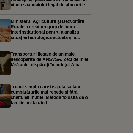
ciuda scandalului legat de abuzurile
asupra personalului
Ministerul Agriculturii și Dezvoltării
Rurale a creat un grup de lucru
interinstituțional pentru a analiza
situației hidrologică actuală și a
elabora un plan de măsuri
Transporturi ilegale de animale,
descoperite de ANSVSA. Zeci de miei
fără acte, dispăruți în județul Alba
Trucul simplu care te ajută să faci
cumpărăturile mai repede și fără
cheltuieli inutile. Metoda folosită de o
familie ani la rând