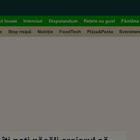
ri locale
Interviuri
Disputandum
Rețete cu gust
Fântâna 
e
Stop risipă
Nutriție
FoodTech
Pizza&Pasta
Evenimen