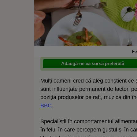
Fo
Adaugă-ne ca sursă preferată
Mulți oameni cred că aleg conștient ce ș
sunt influențate permanent de factori pe
poziția produselor pe raft, muzica din î
BBC
.
Specialiștii în comportamentul alimentar
în felul în care percepem gustul și în 