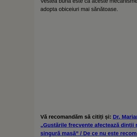
Vestea bună este că aceste mecanisme po
adopta obiceiuri mai sănătoase.
Vă recomandăm să citiți și:
Dr. Mari
„Gustările frecvente afectează dinții
singură masă” / De ce nu este recom