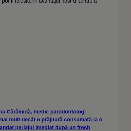
t fi folosite în avantajul nostru pentru a
ana Cărămidă, medic parodontolog:
 mai mult decât o prăjitură consumată la o
andat periajul imediat după un fresh