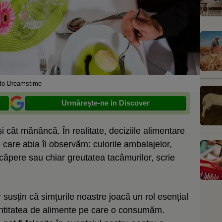
to Dreamstime
Urmărește-ne in Discover
i cât mănâncă. În realitate, deciziile alimentare
 care abia îi observăm: culorile ambalajelor,
ncăpere sau chiar greutatea tacâmurilor, scrie
 susțin că simțurile noastre joacă un rol esențial
cantitatea de alimente pe care o consumăm.