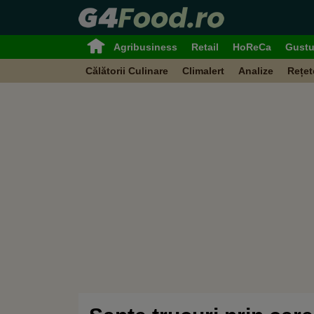
Agribusiness
Retail
HoReCa
Gustu
Călătorii Culinare
Climalert
Analize
Rețet