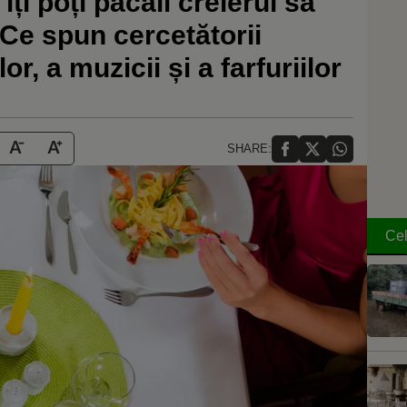
îți poți păcăli creierul să
Ce spun cercetătorii
or, a muzicii și a farfuriilor
SHARE:
Cel