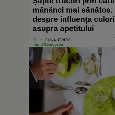
Șapte trucuri prin care 
mănânci mai sănătos. 
despre influența culoril
asupra apetitului
21 iun. 2026,
NUTRIȚIE
Ingrid Georgescu