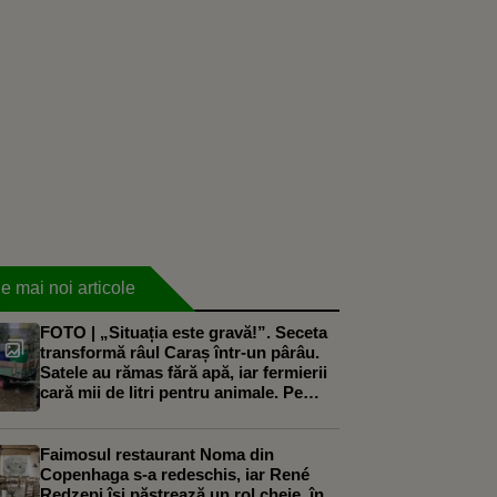
e mai noi articole
FOTO | „Situația este gravă!”. Seceta
transformă râul Caraș într-un pârâu.
Satele au rămas fără apă, iar fermierii
cară mii de litri pentru animale. Pe
Clisura Dunării, situația este diferită
Faimosul restaurant Noma din
Copenhaga s-a redeschis, iar René
Redzepi își păstrează un rol cheie, în