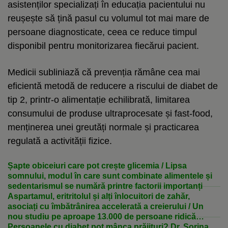
asistenților specializați în educația pacientului nu
reușește să țină pasul cu volumul tot mai mare de
persoane diagnosticate, ceea ce reduce timpul
disponibil pentru monitorizarea fiecărui pacient.
Medicii subliniază că prevenția rămâne cea mai
eficientă metodă de reducere a riscului de diabet de
tip 2, printr-o alimentație echilibrată, limitarea
consumului de produse ultraprocesate și fast-food,
menținerea unei greutăți normale și practicarea
regulată a activității fizice.
Șapte obiceiuri care pot crește glicemia / Lipsa
somnului, modul în care sunt combinate alimentele și
sedentarismul se numără printre factorii importanți
Aspartamul, eritritolul și alți înlocuitori de zahăr,
asociați cu îmbătrânirea accelerată a creierului / Un
nou studiu pe aproape 13.000 de persoane ridică
semne de întrebare
Persoanele cu diabet pot mânca prăjituri? Dr. Sorina