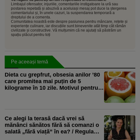
Limbajul ofensator, injuriile, comentariile instigatoare la ură sau
postarea repetată și abuzivă a aceluiași mesaj pot duce la ștergerea
comentariului și, în unele cazuri, la suspendarea temporară a
dreptului de a comenta.
Comunitatea noastră este despre pasiunea pentru mâncare, rețete și
experiențe culinare, iar discuțiile sunt binevenite atât timp cât rămân
civilizate și constructive. Vă mulțumim că ne ajutați să păstrăm un
spațiu plăcut pentru toți
Pe aceeași temă
Dieta cu grepfrut, obsesia anilor ’80
care promitea mai puțin de 5
kilograme în 10 zile. Motivul pentru
care nutriționiștii spun că este una
dintre cele mai proaste cure de
slăbire
Ce alegi la terasă dacă vrei să
mănânci sănătos fără să comanzi o
salată „fără viață” în ea? / Regula
simplă propusă de nutriționistul