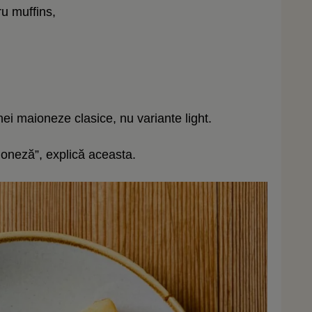
u muffins,
ei maioneze clasice, nu variante light.
ioneză”, explică aceasta.