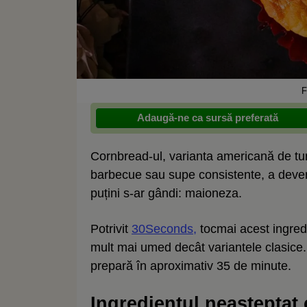
F
Adaugă-ne ca sursă preferată
Cornbread-ul, varianta americană de turt
barbecue sau supe consistente, a devenit
puțini s-ar gândi: maioneza.
Potrivit
30Seconds,
tocmai acest ingred
mult mai umed decât variantele clasice.
prepară în aproximativ 35 de minute.
Ingredientul neașteptat