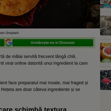
oto Unsplash
Urmărește-ne in Discover
ă de mălai servită frecvent lângă chili,
 viral online datorită unui ingredient la care
ient face preparatul mai moale, mai fraged și
 Rețeta are doar câteva ingrediente și se
 care schimbă textura