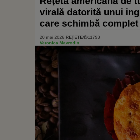
Rețeta americană de tu
virală datorită unui in
care schimbă complet 
20 mai 2026,
REȚETE
11793
Veronica Mavrodin