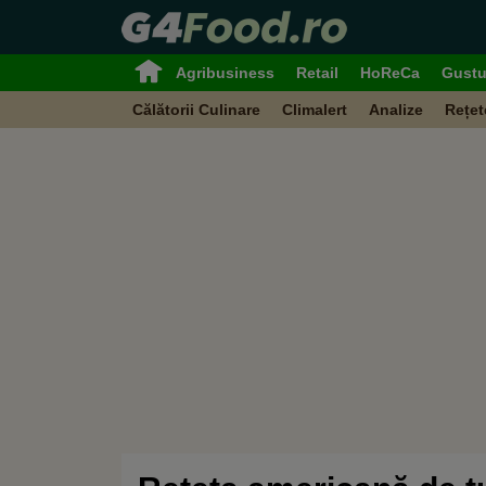
Agribusiness
Retail
HoReCa
Gustu
Călătorii Culinare
Climalert
Analize
Rețet