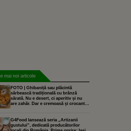
e mai noi articole
FOTO | Ghibaniță sau plăcintă
sârbească tradițională cu brânză
sărată. Nu e desert, ci aperitiv și nu
are zahăr. Dar e cremoasă și crocantă
în același timp
G4Food lansează seria „Artizanii
gustului”, dedicată producătorilor
locali din România. Prima oprire: Iași