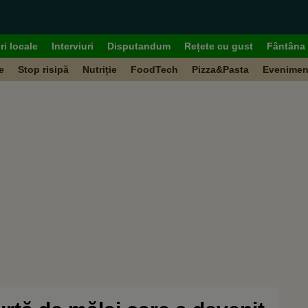
ri locale
Interviuri
Disputandum
Rețete cu gust
Fântâna 
e
Stop risipă
Nutriție
FoodTech
Pizza&Pasta
Evenimen