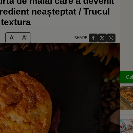
rtă de mălai care a devenit
gredient neașteptat / Trucul
textura
SHARE:
Cel