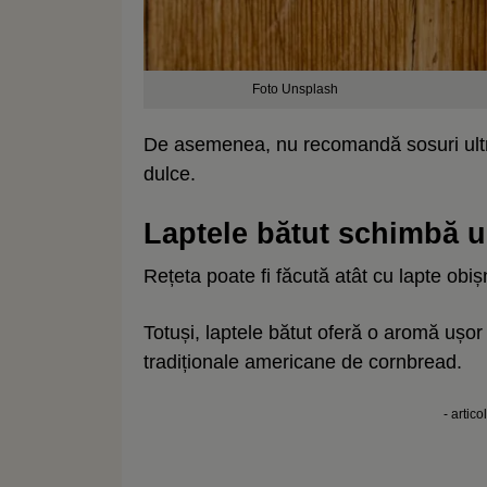
Foto Unsplash
De asemenea, nu recomandă sosuri ultr
dulce.
Laptele bătut schimbă u
Rețeta poate fi făcută atât cu lapte obișn
Totuși, laptele bătut oferă o aromă ușor 
tradiționale americane de cornbread.
- artico