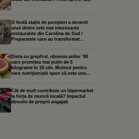
O fostă stație de pompieri a devenit
unul dintre cele mai interesante
restaurante din Carolina de Sud /
Preparatele care au transformat
Ladder 13 în restaurantul lunii
Dieta cu grepfrut, obsesia anilor ’80
care promitea mai puțin de 5
kilograme în 10 zile. Motivul pentru
care nutriționiștii spun că este una
dintre cele mai proaste cure de slăbire
Cât de mult contribuie un hipermarket
la forța de muncă locală? Impactul
dincolo de proprii angajați