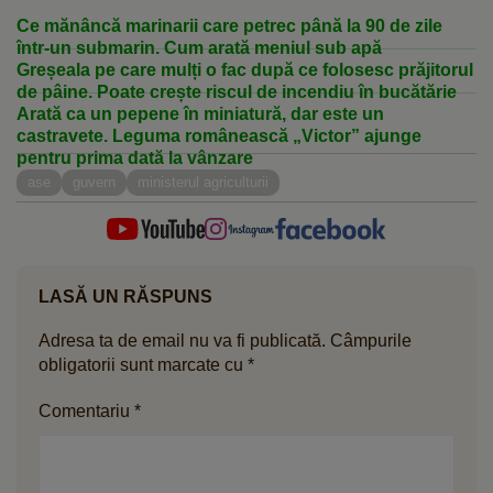
Ce mănâncă marinarii care petrec până la 90 de zile
într-un submarin. Cum arată meniul sub apă
Greșeala pe care mulți o fac după ce folosesc prăjitorul
de pâine. Poate crește riscul de incendiu în bucătărie
Arată ca un pepene în miniatură, dar este un
castravete. Leguma românească „Victor” ajunge
pentru prima dată la vânzare
ase
guvern
ministerul agriculturii
LASĂ UN RĂSPUNS
Adresa ta de email nu va fi publicată.
Câmpurile
obligatorii sunt marcate cu
*
Comentariu
*