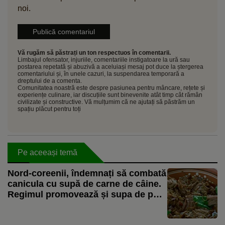
noi.
Vă rugăm să păstrați un ton respectuos în comentarii.
Limbajul ofensator, injuriile, comentariile instigatoare la ură sau
postarea repetată și abuzivă a aceluiași mesaj pot duce la ștergerea
comentariului și, în unele cazuri, la suspendarea temporară a
dreptului de a comenta.
Comunitatea noastră este despre pasiunea pentru mâncare, rețete și
experiențe culinare, iar discuțiile sunt binevenite atât timp cât rămân
civilizate și constructive. Vă mulțumim că ne ajutați să păstrăm un
spațiu plăcut pentru toți
Pe aceeași temă
Nord-coreenii, îndemnați să combată
canicula cu supă de carne de câine.
Regimul promovează și supa de pui
ca aliment pentru zilele toride