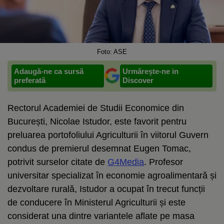
Foto: ASE
Adaugă-ne ca sursă
Urmărește-ne in
preferată
Discover
Rectorul Academiei de Studii Economice din
București, Nicolae Istudor, este favorit pentru
preluarea portofoliului Agriculturii în viitorul Guvern
condus de premierul desemnat Eugen Tomac,
potrivit surselor citate de
G4Media
. Profesor
universitar specializat în economie agroalimentară și
dezvoltare rurală, Istudor a ocupat în trecut funcții
de conducere în Ministerul Agriculturii și este
considerat una dintre variantele aflate pe masa