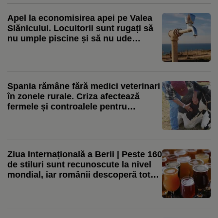
Apel la economisirea apei pe Valea
Slănicului. Locuitorii sunt rugați să
nu umple piscine și să nu ude
grădinile
Spania rămâne fără medici veterinari
în zonele rurale. Criza afectează
fermele și controalele pentru
bunăstarea animalelor
Ziua Internațională a Berii | Peste 160
de stiluri sunt recunoscute la nivel
mondial, iar românii descoperă tot
mai mult berea artizanală