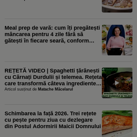
pasteurizeze: „Nu punem nimic”
Meal prep de vară: cum îți pregătești
mâncarea pentru 4 zile fără să
gătești în fiecare seară, conform
nutriționistului Tania Fântână
REȚETĂ VIDEO | Spaghetti țărănești
cu Cârnați Durdulii și telemea. Rețeta
care transformă câteva ingrediente
simple într-o masă plină de gust
Articol susținut de
Matache Măcelarul
Schimbarea la față 2026. Trei rețete
cu pește pentru ziua cu dezlegare
din Postul Adormirii Maicii Domnului