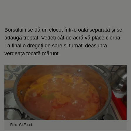
Borșului i se dă un clocot într-o oală separată și se
adaugă treptat. Vedeți cât de acră vă place ciorba.
La final o dregeți de sare și turnați deasupra
verdeața tocată mărunt.
Foto: G4Food