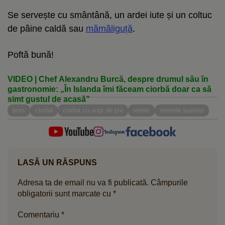
Se servește cu smântână, un ardei iute și un coltuc
de pâine caldă sau
mămăliguță
.
Poftă bună!
VIDEO | Chef Alexandru Burcă, despre drumul său în
gastronomie: „În Islanda îmi făceam ciorbă doar ca să
simt gustul de acasă”
bors
ciorbă
ciorba cu aripi de pui
retete
retetele juanitei
LASĂ UN RĂSPUNS
Adresa ta de email nu va fi publicată.
Câmpurile
obligatorii sunt marcate cu
*
Comentariu
*