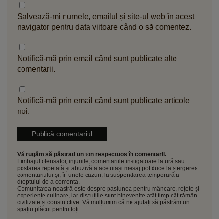
Salvează-mi numele, emailul și site-ul web în acest
navigator pentru data viitoare când o să comentez.
Notifică-mă prin email când sunt publicate alte
comentarii.
Notifică-mă prin email când sunt publicate articole
noi.
Vă rugăm să păstrați un ton respectuos în comentarii.
Limbajul ofensator, injuriile, comentariile instigatoare la ură sau
postarea repetată și abuzivă a aceluiași mesaj pot duce la ștergerea
comentariului și, în unele cazuri, la suspendarea temporară a
dreptului de a comenta.
Comunitatea noastră este despre pasiunea pentru mâncare, rețete și
experiențe culinare, iar discuțiile sunt binevenite atât timp cât rămân
civilizate și constructive. Vă mulțumim că ne ajutați să păstrăm un
spațiu plăcut pentru toți