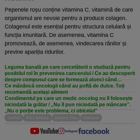
Pepenele roșu conține vitamina C, vitamină de care
organismul are nevoie pentru a produce colagen.
Colagenul este esențial pentru structura celulară și
funcția imunitară. De asemenea, vitamina C
promovează, de asemenea, vindecarea rănilor și
previne apariția ridurilor.
Leguma banală pe care cercetătorii o studiază pentru
posibilul rol în prevenirea cancerului / Ce au descoperit
despre compusul care se formează atunci când
mestecăm leguma
Ce mănâncă oncologii când au poftă de dulce. Toți
recomandă același aliment
Condimentul pe care un medic oncolog nu îl folosește
niciodată la grătar / „Nu îl pun niciodată pe mâncare”.
„Nu o porție este problema, ci obiceiul”
cancer
fruct minune
pepene rosu
tensiune