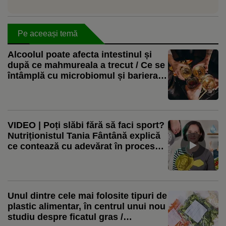
Pe aceeași temă
Alcoolul poate afecta intestinul și
după ce mahmureala a trecut / Ce se
întâmplă cu microbiomul și bariera
digestivă
VIDEO | Poți slăbi fără să faci sport?
Nutriționistul Tania Fântână explică
ce contează cu adevărat în procesul
de slăbire
Unul dintre cele mai folosite tipuri de
plastic alimentar, în centrul unui nou
studiu despre ficatul gras /