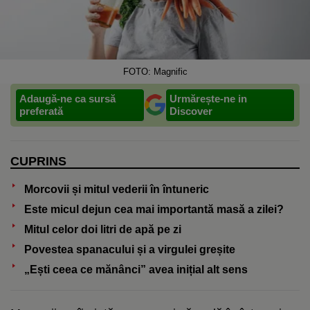
FOTO: Magnific
Adaugă-ne ca sursă
Urmărește-ne in
preferată
Discover
CUPRINS
Morcovii și mitul vederii în întuneric
Este micul dejun cea mai importantă masă a zilei?
Mitul celor doi litri de apă pe zi
Povestea spanacului și a virgulei greșite
„Ești ceea ce mănânci” avea inițial alt sens