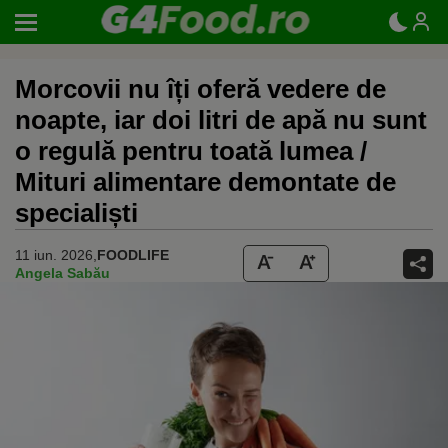
Morcovii nu îți oferă vedere de
noapte, iar doi litri de apă nu sunt
o regulă pentru toată lumea /
Mituri alimentare demontate de
specialiști
11 iun. 2026,
FOODLIFE
Angela Sabău