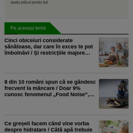
spațiu plăcut pentru toți
Pe aceeași temă
Cinci obiceiuri considerate
sănătoase, dar care în exces te pot
îmbolnăvi / Și restricțiile majore
schimbă rezultatul
8 din 10 români spun că se gândesc
frecvent la mâncare / Doar 9%
cunosc fenomenul „Food Noise”,
arată un studiu
Ce greșeli facem când vine vorba
despre hidratare / Câtă apă trebuie