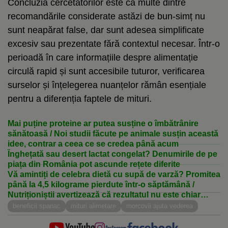
Concluzia cercetătorilor este că multe dintre
recomandările considerate astăzi de bun-simț nu
sunt neapărat false, dar sunt adesea simplificate
excesiv sau prezentate fără contextul necesar. Într-o
perioadă în care informațiile despre alimentație
circulă rapid și sunt accesibile tuturor, verificarea
surselor și înțelegerea nuanțelor rămân esențiale
pentru a diferenția faptele de mituri.
Mai puține proteine ar putea susține o îmbătrânire
sănătoasă / Noi studii făcute pe animale susțin această
idee, contrar a ceea ce se credea până acum
Înghețată sau desert lactat congelat? Denumirile de pe
piața din România pot ascunde rețete diferite
Vă amintiți de celebra dietă cu supă de varză? Promitea
până la 4,5 kilograme pierdute într-o săptămână /
Nutriționiștii avertizează că rezultatul nu este chiar
ceea ce se credea
beneficii spanac
mituri alimetare
morcovii ajuta vederea