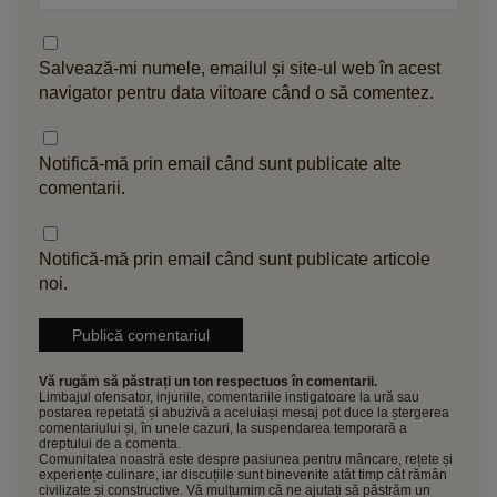
Salvează-mi numele, emailul și site-ul web în acest
navigator pentru data viitoare când o să comentez.
Notifică-mă prin email când sunt publicate alte
comentarii.
Notifică-mă prin email când sunt publicate articole
noi.
Vă rugăm să păstrați un ton respectuos în comentarii.
Limbajul ofensator, injuriile, comentariile instigatoare la ură sau
postarea repetată și abuzivă a aceluiași mesaj pot duce la ștergerea
comentariului și, în unele cazuri, la suspendarea temporară a
dreptului de a comenta.
Comunitatea noastră este despre pasiunea pentru mâncare, rețete și
experiențe culinare, iar discuțiile sunt binevenite atât timp cât rămân
civilizate și constructive. Vă mulțumim că ne ajutați să păstrăm un