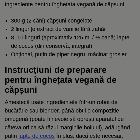
Ingrediente pentru înghețata vegană de căpșuni
300 g (2 căni) căpșuni congelate
2 lingurițe extract de vanilie fără zahăr
8–10 linguri (aproximativ 125 ml / ½ cană) lapte
de cocos (din conservă, integral)
Opțional, puțin de
piper negru
, măcinat grosier
Instrucțiuni de preparare
pentru înghețata vegană de
căpșuni
Amestecă toate ingredientele într-un robot de
bucătărie sau blender, până obții o compoziție
omogenă (poate fi nevoie să oprești aparatul de
câteva ori ca să răzui marginile bolului), adăugând
puțin
lapte de cocos
în plus, dacă este necesar,