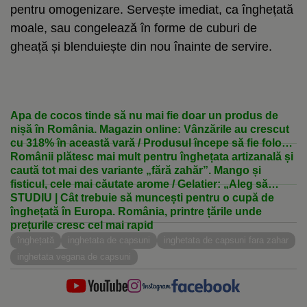
pentru omogenizare. Servește imediat, ca înghețată
moale, sau congelează în forme de cuburi de
gheață și blenduiește din nou înainte de servire.
Apa de cocos tinde să nu mai fie doar un produs de
nișă în România. Magazin online: Vânzările au crescut
cu 318% în această vară / Produsul începe să fie folosit
și în deserturile artizanale
Românii plătesc mai mult pentru înghețata artizanală și
caută tot mai des variante „fără zahăr”. Mango și
fisticul, cele mai căutate arome / Gelatier: „Aleg să
cumpere mai puțin, însă preferă produse premium”
STUDIU | Cât trebuie să muncești pentru o cupă de
/ Nutriționist: „Răsfățul și alimentația echilibrată pot
înghețată în Europa. România, printre țările unde
coexista”
prețurile cresc cel mai rapid
înghețată
inghetata de capsuni
inghetata de capsuni fara zahar
inghetata vegana de capsuni