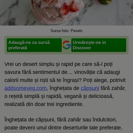
Sursa foto: Pexels
Adaugă-ne ca sursă
Urmărește-ne in
preferată
Discover
Vrei un desert simplu și rapid pe care să-l poți
savura fără sentimentul de… vinovăție că adaugi
calorii multe și riști să te îngrași? Poți alege, potrivit
addsomeveg.com
, înghețata de
căpșuni
fără zahăr,
o rețetă simplă și rapidă, vegană și delicioasă,
realizată din doar trei ingrediente.
Înghețata de căpșuni, fără zahăr sau îndulcitori,
poate deveni unul dintre deserturile tale preferate,