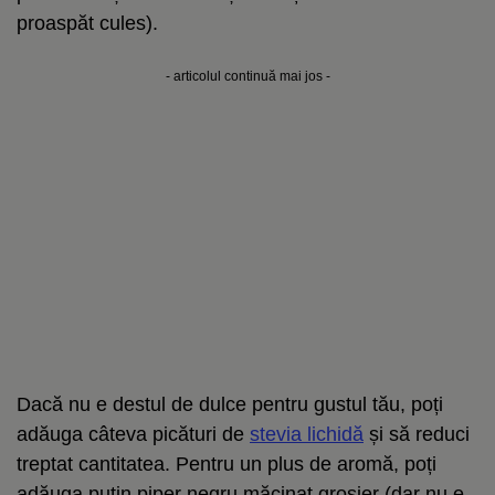
proaspăt cules).
- articolul continuă mai jos -
Dacă nu e destul de dulce pentru gustul tău, poți
adăuga câteva picături de
stevia lichidă
și să reduci
treptat cantitatea. Pentru un plus de aromă, poți
adăuga puțin piper negru măcinat grosier (dar nu e