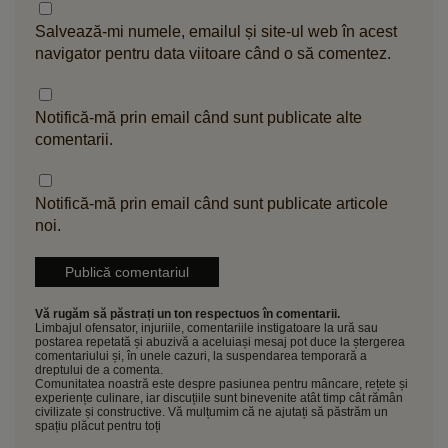
Salvează-mi numele, emailul și site-ul web în acest
navigator pentru data viitoare când o să comentez.
Notifică-mă prin email când sunt publicate alte
comentarii.
Notifică-mă prin email când sunt publicate articole
noi.
Vă rugăm să păstrați un ton respectuos în comentarii.
Limbajul ofensator, injuriile, comentariile instigatoare la ură sau
postarea repetată și abuzivă a aceluiași mesaj pot duce la ștergerea
comentariului și, în unele cazuri, la suspendarea temporară a
dreptului de a comenta.
Comunitatea noastră este despre pasiunea pentru mâncare, rețete și
experiențe culinare, iar discuțiile sunt binevenite atât timp cât rămân
civilizate și constructive. Vă mulțumim că ne ajutați să păstrăm un
spațiu plăcut pentru toți