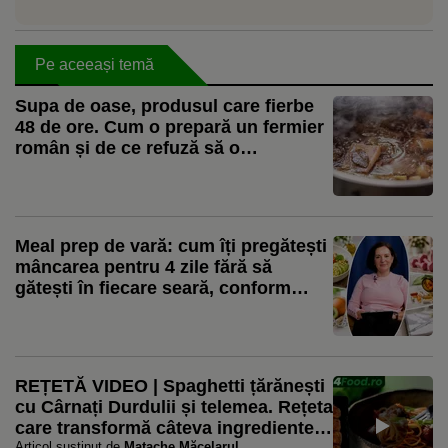
Pe aceeași temă
Supa de oase, produsul care fierbe
48 de ore. Cum o prepară un fermier
român și de ce refuză să o
pasteurizeze: „Nu punem nimic”
Meal prep de vară: cum îți pregătești
mâncarea pentru 4 zile fără să
gătești în fiecare seară, conform
nutriționistului Tania Fântână
REȚETĂ VIDEO | Spaghetti țărănești
cu Cârnați Durdulii și telemea. Rețeta
care transformă câteva ingrediente
Articol susținut de
Matache Măcelarul