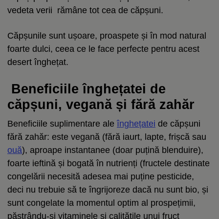
vedeta verii rămâne tot cea de căpșuni.
Căpșunile sunt ușoare, proaspete și în mod natural
foarte dulci, ceea ce le face perfecte pentru acest
desert înghețat.
Beneficiile înghețatei de
căpșuni, vegană și fără zahăr
Beneficiile suplimentare ale
înghețatei
de căpșuni
fără zahăr: este vegană (fără iaurt, lapte, frișcă sau
ouă
), aproape instantanee (doar puțină blenduire),
foarte ieftină și bogată în nutrienți (fructele destinate
congelării necesită adesea mai puține pesticide,
deci nu trebuie să te îngrijoreze dacă nu sunt bio, și
sunt congelate la momentul optim al prospețimii,
păstrându-și vitaminele și calitățile unui fruct