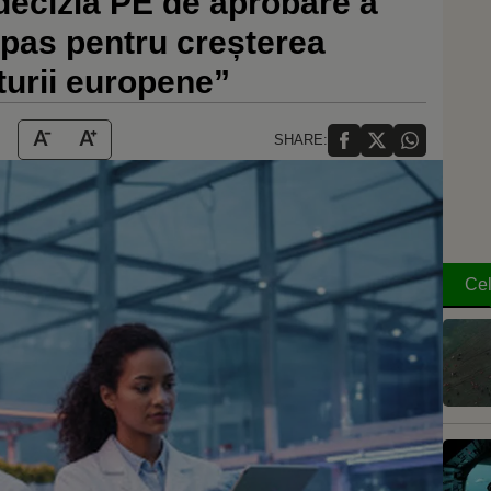
ecizia PE de aprobare a
u pas pentru creșterea
lturii europene”
SHARE:
Cel