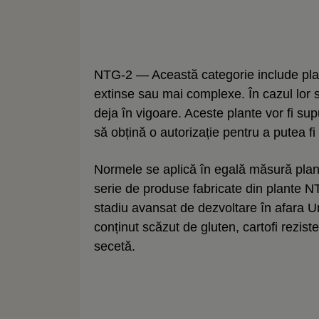
NTG-2 — Această categorie include plant
extinse sau mai complexe. În cazul lor s
deja în vigoare. Aceste plante vor fi supu
să obțină o autorizație pentru a putea f
Normele se aplică în egală măsură plant
serie de produse fabricate din plante NT
stadiu avansat de dezvoltare în afara U
conținut scăzut de gluten, cartofi rezist
secetă.