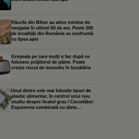
Râurile din Bihor au atins minime de
neegalat în ultimii 60 de ani. Peste 200
de localități din România se confruntă
cu lipsa apei
Greșeala pe care mulți o fac după ce
folosesc prăjitorul de pâine. Poate
crește riscul de incendiu în bucătărie
Unul dintre cele mai folosite tipuri de
plastic alimentar, în centrul unui nou
studiu despre ficatul gras / Cercetător:
Expunerea combinată cu dieta
occidentală a agravat efectele