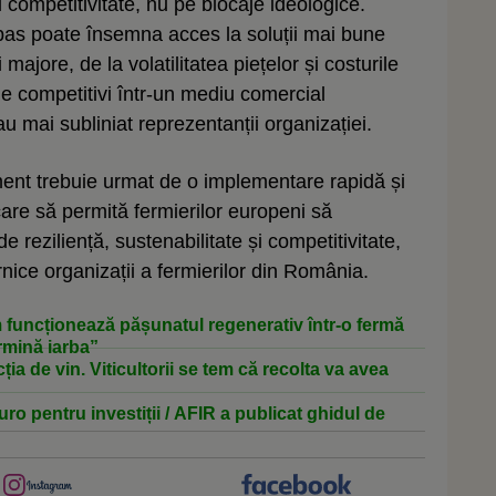
i competitivitate, nu pe blocaje ideologice.
t pas poate însemna acces la soluții mai bune
ajore, de la volatilitatea piețelor și costurile
e competitivi într-un mediu comercial
u mai subliniat reprezentanții organizației.
t trebuie urmat de o implementare rapidă și
, care să permită fermierilor europeni să
 reziliență, sustenabilitate și competitivitate,
nice organizații a fermierilor din România.
 funcționează pășunatul regenerativ într-o fermă
mină iarba”
ia de vin. Viticultorii se tem că recolta va avea
uro pentru investiții / AFIR a publicat ghidul de