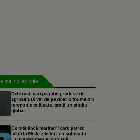
e mai noi articole
Cele mai mari pagube produse de
agricultură vin de pe doar o treime din
terenurile cultivate, arată un studiu
global
Ce mănâncă marinarii care petrec
până la 90 de zile într-un submarin.
Cum arată meniul sub apă