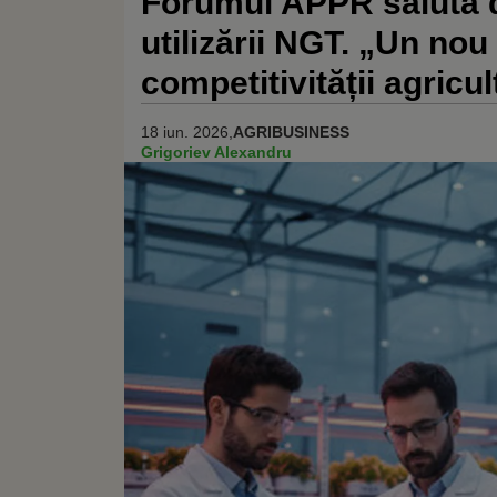
Forumul APPR salută d
utilizării NGT. „Un no
competitivității agricu
18 iun. 2026,
AGRIBUSINESS
Grigoriev Alexandru