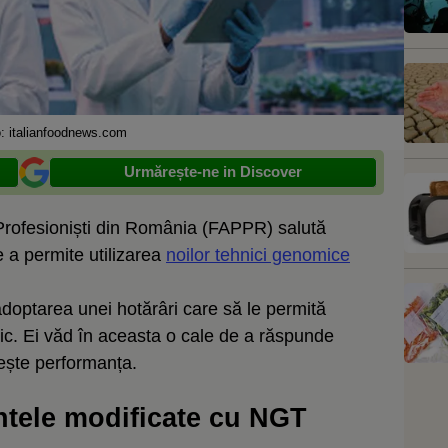
o: italianfoodnews.com
Urmărește-ne in Discover
r Profesioniști din România (FAPPR) salută
a permite utilizarea
noilor tehnici genomice
adoptarea unei hotărâri care să le permită
ic. Ei văd în aceasta o cale de a răspunde
crește performanța.
ntele modificate cu NGT