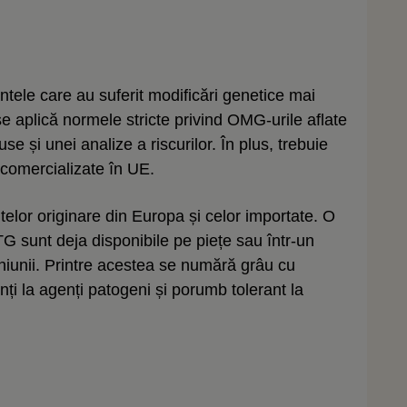
ele care au suferit modificări genetice mai
e aplică normele stricte privind OMG-urile aflate
se și unei analize a riscurilor. În plus, trebuie
i comercializate în UE.
elor originare din Europa și celor importate. O
G sunt deja disponibile pe piețe sau într-un
niunii. Printre acestea se numără grâu cu
enți la agenți patogeni și porumb tolerant la