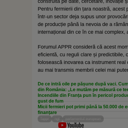
construită pe date, cercetare, inovație ș
Pentru fermierii din țara noastră, aces
într-un sector deja supus unor provocări m
de producție până la nevoia de a rămân
internațional din ce în ce mai complex, a
Forumul APPR consideră că acest momen
eficientă, cu reguli clare și predictibile
folosească inovarea ca instrument real de
au mai transmis membrii celei mai puter
De ce intră oile pe pășune după vaci. Cum
din România: „Le mutăm pe măsură ce ter
Incendiile din Franța pun în pericol producț
gust de fum
Micii fermieri pot primi până la 50.000 de e
finanțare
fappr
ngt
parlamentul european