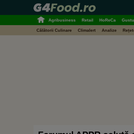
Agribusiness
Retail
HoReCa
Gustu
Călătorii Culinare
Climalert
Analize
Rețet