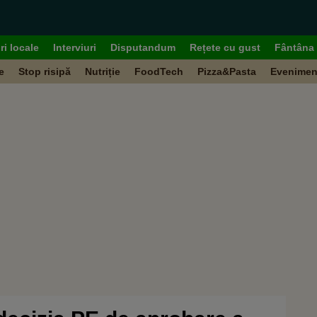
ri locale
Interviuri
Disputandum
Rețete cu gust
Fântâna 
e
Stop risipă
Nutriție
FoodTech
Pizza&Pasta
Evenimen