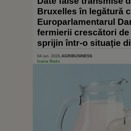
Date false transmise de
Bruxelles în legătură c
Europarlamentarul Dan
fermierii crescători de
sprijin într-o situație di
04 iun. 2026,
AGRIBUSINESS
Ioana Radu