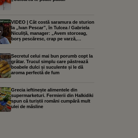
VIDEO | Cât costă saramura de sturion
la „Ivan Pescar”, în Tulcea / Gabriela
Niculiță, manager: „Avem storceag,
borș pescăresc, crap pe varză,
scordolea, saramuri de sturion, crap și
știucă. Cea mai căutată este saramura
de crap, apoi cea de sturion”
Secretul celui mai bun porumb copt la
grătar. Trucul simplu care păstrează
boabele dulci și suculente și le dă
aroma perfectă de fum
Grecia ieftinește alimentele din
supermarketuri. Fermierii din Halkidiki
spun că turiștii români cumpără mult
ulei de măsline