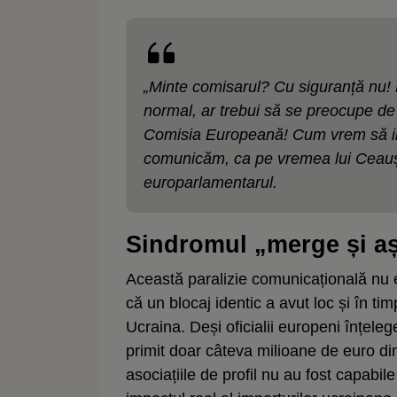
„Minte comisarul? Cu siguranță nu! M
normal, ar trebui să se preocupe de
Comisia Europeană! Cum vrem să int
comunicăm, ca pe vremea lui Ceaușe
europarlamentarul.
Sindromul „merge și a
Această paralizie comunicațională nu 
că un blocaj identic a avut loc și în ti
Ucraina. Deși oficialii europeni înțel
primit doar câteva milioane de euro di
asociațiile de profil nu au fost capabil