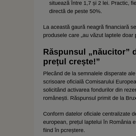
situează între 1,7 și 2 lei. Practic, f
directă de peste 50%.
La această gaură neagră financiară se 
produsele care „au văzut laptele doar p
Răspunsul „năucitor” d
prețul crește!”
Plecând de la semnalele disperate ale 
scrisoare oficială Comisarului Europe
solicitând activarea fondurilor din rez
românești. Răspunsul primit de la Brux
Conform datelor oficiale centralizate 
european, prețul laptelui în România est
fiind în pcreștere.