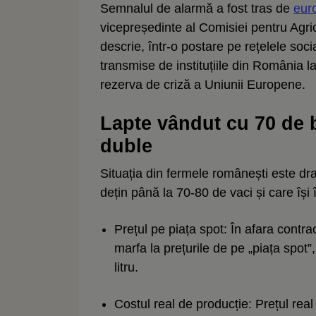
Semnalul de alarmă a fost tras de
eur
vicepreședinte al Comisiei pentru Agr
descrie, într-o postare pe rețelele soc
transmise de instituțiile din România la
rezerva de criză a Uniunii Europene.
Lapte vândut cu 70 de b
duble
Situația din fermele românești este dra
dețin până la 70-80 de vaci și care își 
Prețul pe piața spot: În afara contrac
marfa la prețurile de pe „piața spot”
litru.
Costul real de producție: Prețul real