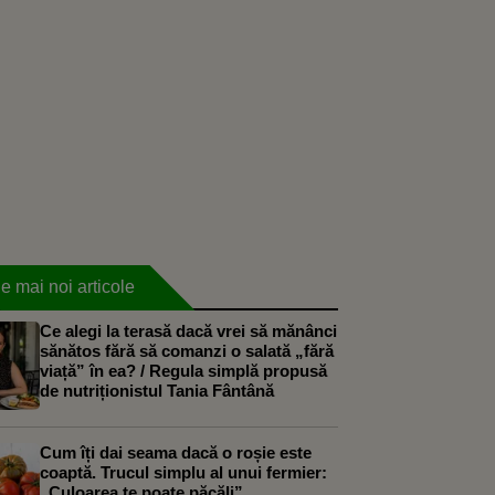
e mai noi articole
Ce alegi la terasă dacă vrei să mănânci
sănătos fără să comanzi o salată „fără
viață” în ea? / Regula simplă propusă
de nutriționistul Tania Fântână
Cum îți dai seama dacă o roșie este
coaptă. Trucul simplu al unui fermier:
„Culoarea te poate păcăli”