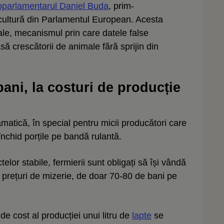
oparlamentarul Daniel Buda
, prim-
icultură din Parlamentul European. Acesta
iale, mecanismul prin care datele false
să crescătorii de animale fără sprijin din
ani, la costuri de producție
matică, în special pentru micii producători care
închid porțile pe bandă rulantă.
telor stabile, fermierii sunt obligați să își vândă
, prețuri de mizerie, de doar 70-80 de bani pe
 de cost al producției unui litru de
lapte
se