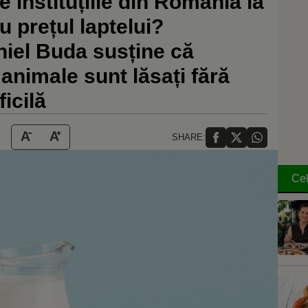
 instituțiile din România la
u prețul laptelui?
iel Buda susține că
 animale sunt lăsați fără
ficilă
SHARE:
Cel