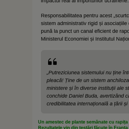
impactul real al importurilor ucrainene.
Responsabilitatea pentru acest „scurtci
sistem administrativ rigid și asociațiile
pună la punct un canal eficient de rapo
Ministerul Economiei și Institutul Națio
„Putreziciunea sistemului nu ține înt
pleacă! Ține de un sistem anchilozat
ministere și în diverse instituții ale 
conchide Daniel Buda, avertizând că
credibilitatea internațională a țării 
Un amestec de plante semănate cu rapița a
Rezultatele vin din testări făcute în Franț