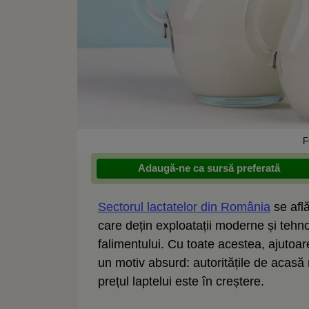
F
Adaugă-ne ca sursă preferată
Sectorul lactatelor din România
se află
care dețin exploatații moderne și tehno
falimentului. Cu toate acestea, ajutoare
un motiv absurd: autoritățile de acasă
prețul laptelui este în creștere.