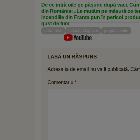
De ce intră oile pe pășune după vaci. Cum
din România: „Le mutăm pe măsură ce ter
Incendiile din Franța pun în pericol producț
gust de fum
date false
industria laptelui
prețul laptelui
LASĂ UN RĂSPUNS
Adresa ta de email nu va fi publicată.
Câmp
Comentariu
*