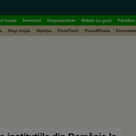
ri locale
Interviuri
Disputandum
Rețete cu gust
Fântâna 
e
Stop risipă
Nutriție
FoodTech
Pizza&Pasta
Evenimen