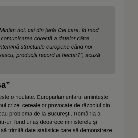
ințim noi, cei din țară! Cei care, în mod
 comunicarea corectă a datelor către
ervină structurile europene când noi
scu, producții record la hectar?”, acuză
șa”
este o noutate. Europarlamentarul amintește
mpul crizei cerealelor provocate de războiul din
egeau problema de la București, România a
ntr-un fond uriaș deoarece ministerele și
e să trimită date statistice care să demonstreze