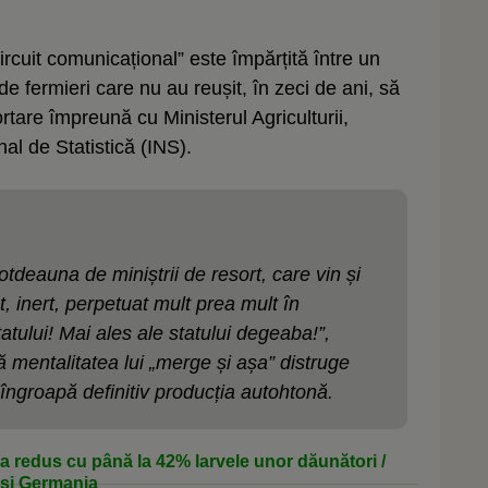
rcuit comunicațional” este împărțită între un
 de fermieri care nu au reușit, în zeci de ani, să
rtare împreună cu Ministerul Agriculturii,
nal de Statistică (INS).
otdeauna de miniștrii de resort, care vin și
, inert, perpetuat mult prea mult în
statului! Mai ales ale statului degeaba!”,
 mentalitatea lui „merge și așa” distruge
și îngroapă definitiv producția autohtonă.
 redus cu până la 42% larvele unor dăunători /
a și Germania