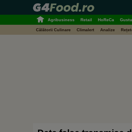
Agribusiness
Retail
HoReCa
Gustu
Călătorii Culinare
Climalert
Analize
Rețet