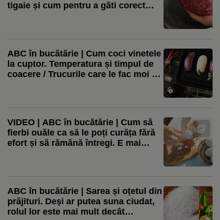
tigaie și cum pentru a găti corect
carnea. Sfaturi de la chefi celebri
ABC în bucătărie | Cum coci vinetele
la cuptor. Temperatura și timpul de
coacere / Trucurile care le fac moi și
ușor de curățat
VIDEO | ABC în bucătărie | Cum să
fierbi ouăle ca să le poți curăța fără
efort și să rămână întregi. E mai
simplu decât crezi
ABC în bucătărie | Sarea și oțetul din
prăjituri. Deși ar putea suna ciudat,
rolul lor este mai mult decât