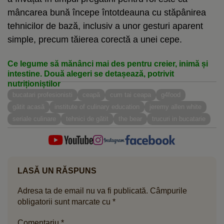
mâncarea bună începe întotdeauna cu stăpânirea
tehnicilor de bază, inclusiv a unor gesturi aparent
simple, precum tăierea corectă a unei cepe.
Ce legume să mănânci mai des pentru creier, inimă și
intestine. Două alegeri se detașează, potrivit
nutriționiștilor
bucatari profesionisti
ceapă
cum tai ceapa
g4food
gătit acasă
institute of culinary education
jeremy allen white
seriale culinare
tehnici de gătit
the bear
trucuri in bucatarie
LASĂ UN RĂSPUNS
Adresa ta de email nu va fi publicată.
Câmpurile
obligatorii sunt marcate cu
*
Comentariu
*