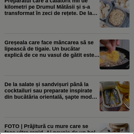
Preparatul care a călătorit mii de
kilometri pe Drumul Mătăsii și s-a
transformat în zeci de rețete. De la
colțunașii Chinei la ravioli și pierogi
Greșeala care face mâncarea să se
lipească de tigaie. Un bucătar
explică de ce nu vasul de gătit este,
de cele mai multe ori, problema
De la salate și sandvișuri până la
cocktailuri sau preparate inspirate
din bucătăria orientală, șapte moduri
inedite în care le poți folosi
sardienele în conservă în bucătărie
FOTO | Prăjitură cu mure care se
face ultra rapid. Ai nevoie de un bol