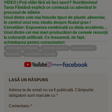
VIDEO | Poți slăbi fără să faci sport? Nutriționistul
Tania Fântână explică ce contează cu adevărat în
procesul de slăbire
Unul dintre cele mai folosite tipuri de plastic alimentar,
în centrul unui nou studiu despre ficatul gras /
Cercetător: Expunerea combinată cu dieta occidentală
a agravat efectele
Unul dintre cei mai mari producători de cereale renunță
la coloranții artificiali. Ce înseamnă, de fapt,
schimbarea pentru consumatori
alimentatie echilibrata
chirurgie plastică
corina david-itu
liposucție
remodelare corporală
LASĂ UN RĂSPUNS
Adresa ta de email nu va fi publicată.
Câmpurile
obligatorii sunt marcate cu
*
Comentariu
*