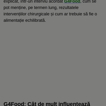
explicat, într-un interviu acordat
G4Food
, cum se
pot menține, pe termen lung, rezultatele
intervențiilor chirurgicale și cum ar trebuie să fie o
alimentație echilibrată.
G4Food
:
Cât de mult influențează