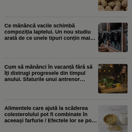
direcție de cercetare
Ce mănâncă vacile schimbă
compoziția laptelui. Un nou studiu
arată de ce unele tipuri conțin mai
mulți acizi grași benefici
Cum să mănânci în vacanță fără să
îți distrugi progresele din timpul
anului. Sfaturile unui antrenor
personal
Alimentele care ajută la scăderea
colesterolului pot fi combinate în
aceeași farfurie / Efectele lor se pot
completa